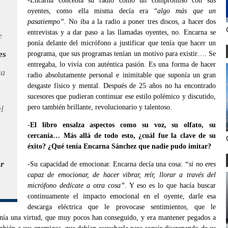
-Encarna concebía su radio como un compromiso con sus
oyentes, como ella misma decía era “
algo más que un
pasatiempo”
. No iba a la radio a poner tres discos, a hacer dos
entrevistas y a dar paso a las llamadas oyentes, no. Encarna se
e
ponía delante del micrófono a justificar que tenía que hacer un
es
programa, que sus programas tenían un motivo para existir…. Se
entregaba, lo vivía con auténtica pasión. Es una forma de hacer
ta
radio absolutamente personal e inimitable que suponía un gran
desgaste físico y mental. Después de 25 años no ha encontrado
sucesores que pudieran continuar ese estilo polémico y discutido,
pero también brillante, revolucionario y talentoso.
l
-
El libro ensalza aspectos como su voz, su olfato, su
cercanía… Más allá de todo esto, ¿cuál fue la clave de su
éxito? ¿Qué tenía Encarna Sánchez que nadie pudo imitar?
or
-Su capacidad de emocionar. Encarna decía una cosa:
“si no eres
capaz de emocionar, de hacer vibrar, reír, llorar a través del
micrófono dedícate a otra cosa”
. Y eso es lo que hacía buscar
continuamente el impacto emocional en el oyente, darle esa
descarga eléctrica que le provocase sentimientos, que le
enía una virtud, que muy pocos han conseguido, y era mantener pegados a