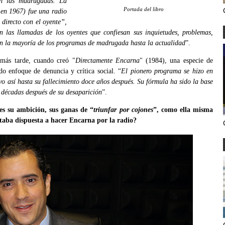
on las madrugadas. La
Portada del libro
 en 1967) fue una radio
directo con el oyente”,
 las llamadas de los oyentes que confiesan sus inquietudes, problemas,
 en la mayoría de los programas de madrugada hasta la actualidad
”.
 más tarde, cuando creó "
Directamente Encarna
" (1984), una especie de
o enfoque de denuncia y crítica social. “
El pionero programa se hizo en
vo así hasta su fallecimiento doce años después. Su fórmula ha sido la base
 décadas después de su desaparición
”.
es su ambición, sus ganas de “
triunfar por cojones
”, como ella misma
staba dispuesta a hacer Encarna por la radio
?