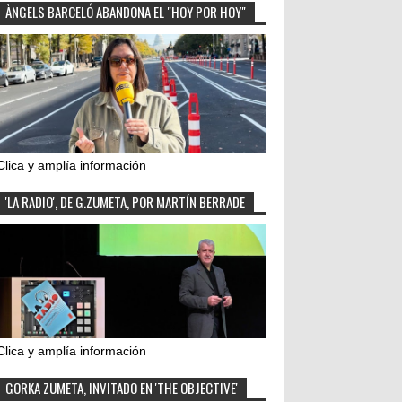
ÀNGELS BARCELÓ ABANDONA EL "HOY POR HOY"
Clica y amplía información
'LA RADIO', DE G.ZUMETA, POR MARTÍN BERRADE
Clica y amplía información
GORKA ZUMETA, INVITADO EN 'THE OBJECTIVE'