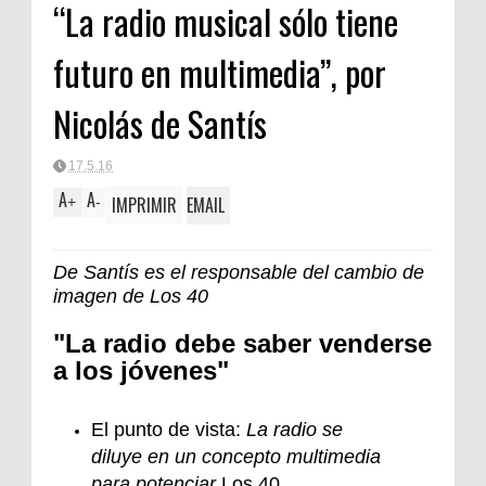
“La radio musical sólo tiene
futuro en multimedia”, por
Nicolás de Santís
17.5.16
A
A
IMPRIMIR
EMAIL
+
-
De Santís es el responsable del cambio de
imagen de Los 40
"La radio debe saber venderse
a los jóvenes"
El punto de vista:
La radio se
diluye en un concepto multimedia
para potenciar
Los 40