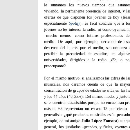
le sumamos los nuevos tiempos que estamo
viviendo, la permanente presencia de internet, y la
ofertas de que disponen los jóvenes de hoy (léas
especialmente
Spotify
), es fácil concluir que a lo
jóvenes no les interesa la radio, ni como oyentes, n
–mucho menos- como futuros profesionales de
medio. De aquí, por ejemplo, derivado de est
descenso del interés por el medio, se comienza 
percibir la precariedad de estudios, en alguna
universidades, dirigidos a la radio. ¿Es, o no
preocupante?
Por el mismo motivo, si analizamos las cifras de la
musicales, nos daremos cuenta de que la mayo
concentración de grupos de edades se sitúa en las f
y los 44 años (48,65%). Del mismo modo, y justo al
se encuentran desasistidos porque no encuentran pr
más de 65 representan un escaso 13 por ciento. 
generalista: ¿qué productos musicales están pensado
ejemplo, de mi amigo
Julio López Fonseca
) aunqu
general, los jubilados –grandes, y fieles, oyentes