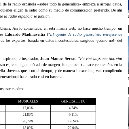
l de la radio española –sobre todo la generalista- empieza a arrojar datos,
 quienes eligen la radio como su medio de comunicación preferido. De ahí
e la radio española se jubila
”.
oblema. Así lo comentaba, en esta misma web, no hace mucho tiempo, un
 es
Eduardo Madinaveitia
(“
El oyente de radio generalista envejece de
de los expertos, basada en datos incontestables, surgidos -¡cómo no!- del
 inspirado, e inspirador,
Juan Manuel Serrat
: “
Fa vint anys que tinc vint
sto es, con alguna década de margen, lo que ocurría hace veinte años en la
ella. Jóvenes que, con el tiempo, y de manera inexorable, van cumpliendo
 generacional ha entrado casi en barrena.
os este cuadro:
MUSICALES
GENERALISTA
17,03%
4,74%
21,86%
9,11%
26,79%
19,24%
18,09%
22,04%