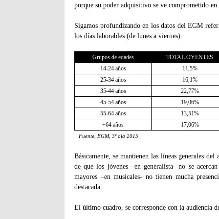
porque su poder adquisitivo se ve comprometido en e
Sigamos profundizando en los datos del EGM referid
los días laborables (de lunes a viernes):
Grupos de edades
TOTAL OYENTES
14-24 años
11,5%
25-34 años
16,1%
35-44 años
22,77%
45-54 años
19,06%
55-64 años
13,51%
+64 años
17,06%
Fuente, EGM, 3ª ola 2015
Básicamente, se mantienen las líneas generales del a
de que los jóvenes –en generalista- no se acercan
mayores –en musicales- no tienen mucha presenci
destacada.
El último cuadro, se corresponde con la audiencia d