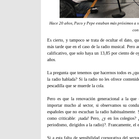
Hace 20 años, Paco y Pepe estaban más próximos a s
con
Es cierto, y tampoco se trata de ocultar el dato, q
más tarde que en el caso de la radio musical. Pero a
calificativo, que solo haya un 13,85 por ciento de oy
años.
La pregunta que tenemos que hacernos todos es ¿qué
la radio hablada? Si la radio no les ofrece contenido
pescadilla que se muerde la cola.
Pero es que la renovación generacional a la que e
importar mucho al sector, si observamos su cond
españoles que no escuchan la radio habitualmente. S
como criticable: ¡nada! Pero, ¿y en los colegios? 
periodismo, dirigidos a la radio)?. Francamente, el 
Si a esta falta de sensibilidad corporativa del secto