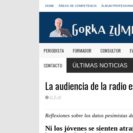
HOME
ÁREAS DE COMPETENCIA
ÁLBUM PROFESIONA
PERIODISTA
FORMADOR
CONSULTOR
E
Paco Aura, nuevo presidente de
CONTACTO
ÚLTIMAS NOTICIAS
FORTA
La audiencia de la radio e
11.5.16
Reflexiones sobre los datos pesimistas 
Ni los jóvenes se sienten atr