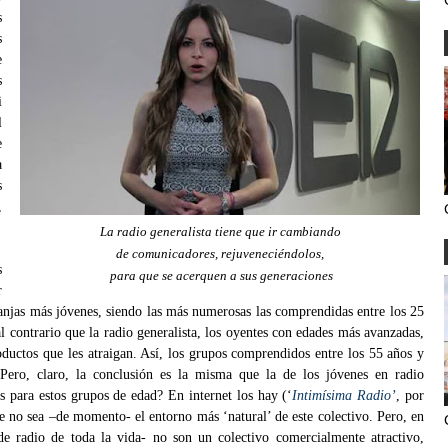
s
s
e
s
i
l
e
a
s
,
La radio generalista tiene que ir cambiando
de comunicadores, rejuveneciéndolos,
s
para que se acerquen a sus generaciones
r
ranjas más jóvenes, siendo las más numerosas las comprendidas entre los 25
 contrario que la radio generalista, los oyentes con edades más avanzadas,
oductos que les atraigan. Así, los grupos comprendidos entre los 55 años y
Pero, claro, la conclusión es la misma que la de los jóvenes en radio
s para estos grupos de edad? En internet los hay (‘
Intimísima Radio’
, por
e no sea –de momento- el entorno más ‘natural’ de este colectivo. Pero, en
 de radio de toda la vida- no son un colectivo comercialmente atractivo,