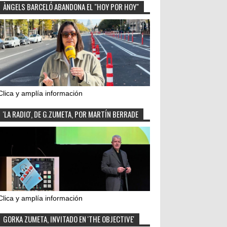
ÀNGELS BARCELÓ ABANDONA EL "HOY POR HOY"
Clica y amplía información
'LA RADIO', DE G.ZUMETA, POR MARTÍN BERRADE
Clica y amplía información
GORKA ZUMETA, INVITADO EN 'THE OBJECTIVE'