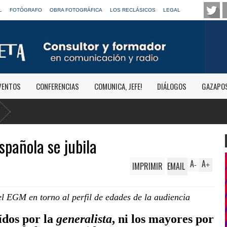
L
FOTÓGRAFO
OBRA FOTOGRÁFICA
LOS RECLÁSICOS
LEGAL
VENTOS
CONFERENCIAS
COMUNICA, JEFE!
DIÁLOGOS
GAZAPO
spañola se jubila
A
A
IMPRIMIR
EMAIL
-
+
del EGM en torno al perfil de edades de la audiencia
aídos por la
generalista
, ni los mayores por