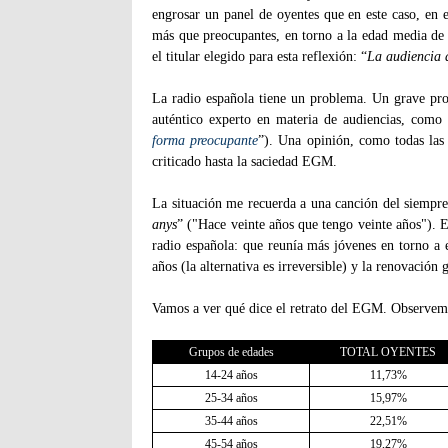
engrosar un panel de oyentes que en este caso, en e
más que preocupantes, en torno a la edad media de
el titular elegido para esta reflexión: “
La audiencia d
La radio española tiene un problema. Un grave pr
auténtico experto en materia de audiencias, como
forma preocupante
”). Una opinión, como todas las 
criticado hasta la saciedad EGM.
La situación me recuerda a una canción del siempre
anys
” ("Hace veinte años que tengo veinte años"). E
radio española: que reunía más jóvenes en torno a 
años (la alternativa es irreversible) y la renovación
Vamos a ver qué dice el retrato del EGM. Observem
Grupos de edades
TOTAL OYENTES
14-24 años
11,73%
25-34 años
15,97%
35-44 años
22,51%
45-54 años
19,27%