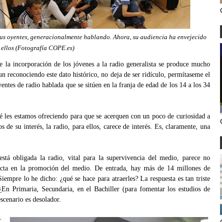
us oyentes, generacionalmente hablando. Ahora, su audiencia ha envejecido
 ellos (Fotografía COPE.es)
ue la incorporación de los jóvenes a la radio generalista se produce mucho
un reconociendo este dato histórico, no deja de ser ridículo, permítaseme el
entes de radio hablada que se sitúen en la franja de edad de los 14 a los 34
 les estamos ofreciendo para que se acerquen con un poco de curiosidad a
s de su interés, la radio, para ellos, carece de interés. Es, claramente, una
stá obligada la radio, vital para la supervivencia del medio, parece no
ucta en la promoción del medio. De entrada, hay más de 14 millones de
iempre lo he dicho: ¿qué se hace para atraerles? La respuesta es tan triste
¿En Primaria, Secundaria, en el Bachiller (para fomentar los estudios de
escenario es desolador.
r