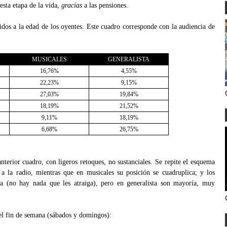
sta etapa de la vida,
gracias
a las pensiones.
os a la edad de los oyentes. Este cuadro corresponde con la audiencia de
MUSICALES
GENERALISTA
16,76%
4,55%
22,23%
9,15%
27,03%
19,84%
18,19%
21,52%
9,11%
18,19%
6,68%
26,75%
nterior cuadro, con ligeros retoques, no sustanciales. Se repite el esquema
 a la radio, mientras que en musicales su posición se cuadruplica; y los
a (no hay nada que les atraiga), pero en generalista son mayoría, muy
el fin de semana (sábados y domingos):