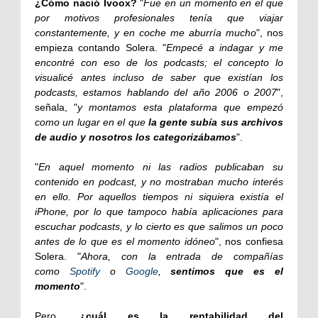
¿Cómo nació Ivoox?
"
Fue en un momento en el que
por motivos profesionales tenía que viajar
constantemente, y en coche me aburría mucho
", nos
empieza contando Solera. "
Empecé a indagar y me
encontré con eso de los podcasts; el concepto lo
visualicé antes incluso de saber que existían los
podcasts, estamos hablando del año 2006 o 2007
",
señala, "
y montamos esta plataforma que empezó
como un lugar en el que
la gente subía sus archivos
de audio y nosotros los categorizábamos
".
"
En aquel momento ni las radios publicaban su
contenido en podcast, y no mostraban mucho interés
en ello. Por aquellos tiempos ni siquiera existía el
iPhone, por lo que tampoco había aplicaciones para
escuchar podcasts, y lo cierto es que salimos un poco
antes de lo que es el momento idóneo
", nos confiesa
Solera. "
Ahora, con la entrada de compañías
como
Spotify
o
Google
,
sentimos que es el
momento
".
Pero,
¿cuál es la rentabilidad del