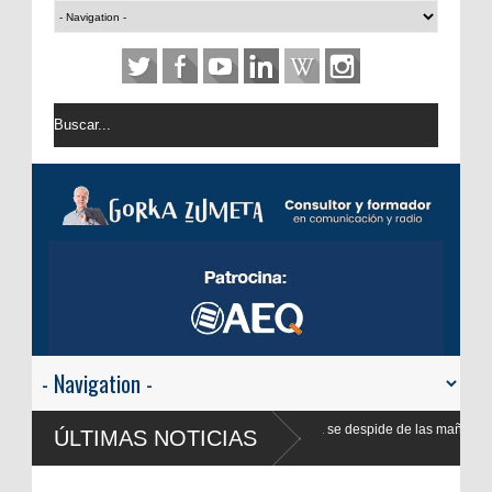
lsina se despide de las mañanas informativas de Onda Cero: "El viaje mereció
ÚLTIMAS NOTICIAS
uevo presidente de