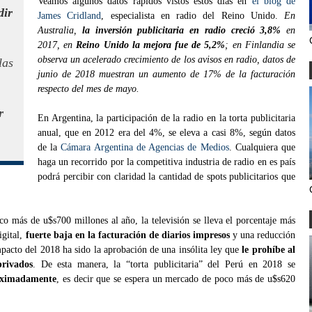
Veamos algunos datos rápidos vistos estos días en
el blog de
dir
James Cridland
, especialista en radio del Reino Unido.
En
Australia,
la inversión publicitaria en radio creció 3,8%
en
2017, en
Reino Unido la mejora fue de 5,2%
; en Finlandia se
observa un acelerado crecimiento de los avisos en radio, datos de
las
junio de 2018 muestran un aumento de 17% de la facturación
respecto del mes de mayo.
r
En Argentina, la participación de la radio en la torta publicitaria
anual, que en 2012 era del 4%, se eleva a casi 8%, según datos
de la
Cámara Argentina de Agencias de Medios
. Cualquiera que
haga un recorrido por la competitiva industria de radio en es país
podrá percibir con claridad la cantidad de spots publicitarios que
co más de u$s700 millones al año, la televisión se lleva el porcentaje más
igital,
fuerte baja en la facturación de diarios impresos
y una reducción
pacto del 2018 ha sido la aprobación de una insólita ley que
le prohíbe al
rivados
. De esta manera, la “torta publicitaria” del Perú en 2018 se
roximadamente
, es decir que se espera un mercado de poco más de u$s620