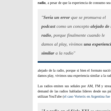
radio
, a pesar de que la experiencia de consumo se
"
Sería un error
que se promueva el
podcast
como un concepto
alejado de 
radio
, porque finalmente cuando le
damos al play, vivimos
una experienc
similar
a la radio"
alejado de la radio, porque si bien el formato naci
damos play, vivimos una experiencia similar a la rad
Las radios emiten sus señales por AM, FM y strea
demand de las radios habladas líderes desde sus 
utilizan YouTube (
el caso Vorterix en Argentina fue
"
La radio en el Siglo XXI
es streamin