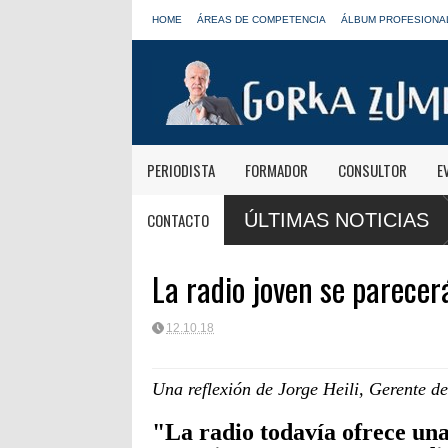
HOME
ÁREAS DE COMPETENCIA
ÁLBUM PROFESIONA
PERIODISTA
FORMADOR
CONSULTOR
E
mativas de Onda Cero: "El viaje mereció
José Antonio Abellán, Juanma
CONTACTO
ÚLTIMAS NOTICIAS
LOS40
La radio joven se parecer
12.10.18
Una reflexión de Jorge Heili, Gerente 
"La radio todavía ofrece una