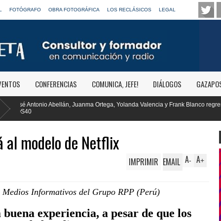
L
FOTÓGRAFO
OBRA FOTOGRÁFICA
LOS RECLÁSICOS
LEGAL
VENTOS
CONFERENCIAS
COMUNICA, JEFE!
DIÁLOGOS
GAZAPO
 Ortega, Yolanda Valencia y Frank Blanco regresan a
RTVE reivindica la
Clásica
á al modelo de Netflix
A
A
IMPRIMIR
EMAIL
-
+
de Medios Informativos del Grupo RPP (Perú)
 buena experiencia, a pesar de que los