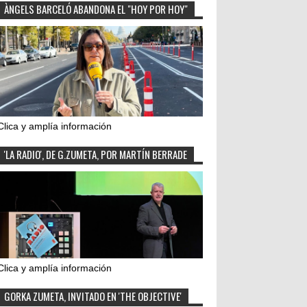
ÀNGELS BARCELÓ ABANDONA EL "HOY POR HOY"
Clica y amplía información
'LA RADIO', DE G.ZUMETA, POR MARTÍN BERRADE
Clica y amplía información
GORKA ZUMETA, INVITADO EN 'THE OBJECTIVE'