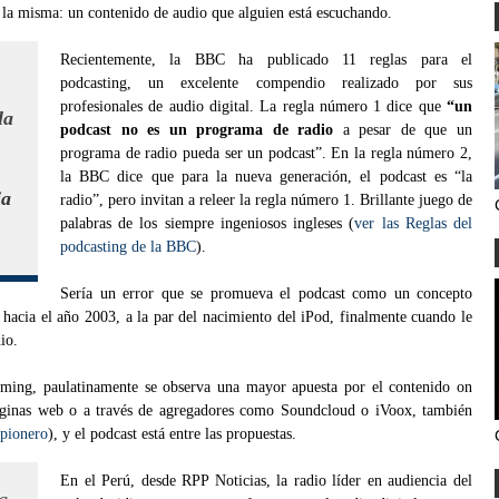
a la misma: un contenido de audio que alguien está escuchando.
Recientemente, la BBC ha publicado 11 reglas para el
podcasting, un excelente compendio realizado por sus
profesionales de audio digital. La regla número 1 dice que
“un
la
podcast no es un programa de radio
a pesar de que un
programa de radio pueda ser un podcast”. En la regla número 2,
la BBC dice que para la nueva generación, el podcast es “la
ia
radio”, pero invitan a releer la regla número 1. Brillante juego de
palabras de los siempre ingeniosos ingleses (
ver las Reglas del
podcasting de la BBC
).
Sería un error que se promueva el podcast como un concepto
ó hacia el año 2003, a la par del nacimiento del iPod, finalmente cuando le
io.
ming, paulatinamente se observa una mayor apuesta por el contenido on
páginas web o a través de agregadores como Soundcloud o iVoox, también
 pionero
), y el podcast está entre las propuestas.
En el Perú, desde RPP Noticias, la radio líder en audiencia del
g,