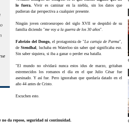
lo fuera.
Vivir es caminar en la niebla, sin los datos que
pudieran dar perspectiva a cualquier presente.
a
Ningún joven centroeuropeo del siglo XVII se despidió de su
to
familia diciendo "
me voy a la guerra de los 30 años
".
n
Fabrizio del Dongo,
el protagonista de "
La cartuja de Parma
",
de
Stendhal
, luchaba en Waterloo sin saber qué significaba eso.
Sin saber siquiera, si iba a ganar o perder esa batalla.
rse
"El mundo no olvidará nunca estos idus de marzo, gritaban
estremecidos los romanos el día en el que Julio César fue
asesinado. Y así fue. Pero ignoraban que quedaría datado en el
año 44 antes de Cristo.
Escuchen esto.
e no da reposo, seguridad ni continuidad.