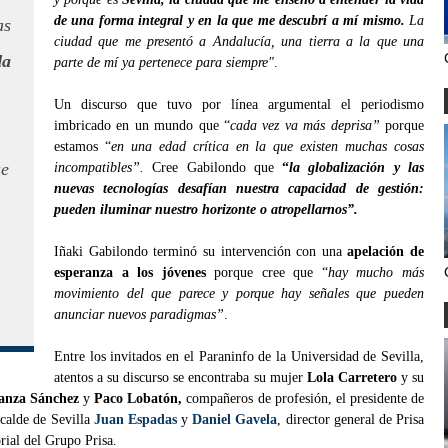
de una forma integral y en la que me descubrí a mí mismo.
La
as
ciudad que me presentó a Andalucía, una tierra a la que una
da
parte de mí ya pertenece para siempre"
.
Un discurso que tuvo por línea argumental el periodismo
imbricado en un mundo que “
cada vez va más deprisa”
porque
estamos “
en una edad crítica en la que existen muchas cosas
ue
incompatibles”.
Cree Gabilondo que
“
la globalización y las
nuevas tecnologías desafían nuestra capacidad de gestión:
pueden iluminar nuestro horizonte o atropellarnos”.
Iñaki Gabilondo terminó su intervención con una
apelación de
esperanza a los jóvenes
porque cree que “
hay mucho más
movimiento del que parece y porque hay señales que pueden
anunciar nuevos paradigmas”
.
Entre los invitados en el Paraninfo de la Universidad de Sevilla,
atentos a su discurso se encontraba su mujer
Lola Carretero
y su
anza Sánche
z
y
Paco Lobatón,
compañeros de profesión, el presidente de
alcalde de Sevilla
Juan Espadas
y
Daniel Gavela
, director general de Prisa
orial del Grupo Prisa.