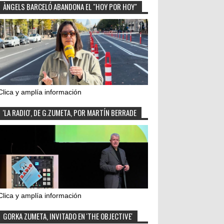
ÀNGELS BARCELÓ ABANDONA EL "HOY POR HOY"
Clica y amplía información
'LA RADIO', DE G.ZUMETA, POR MARTÍN BERRADE
Clica y amplía información
GORKA ZUMETA, INVITADO EN 'THE OBJECTIVE'