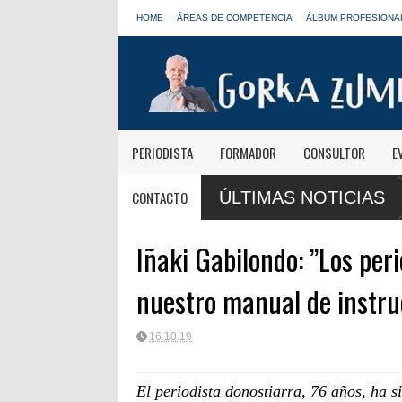
HOME
ÁREAS DE COMPETENCIA
ÁLBUM PROFESIONA
PERIODISTA
FORMADOR
CONSULTOR
E
s informativas de Onda Cero: "El viaje mereció
José Antonio Abellán,
CONTACTO
ÚLTIMAS NOTICIAS
LOS40
Iñaki Gabilondo: ”Los per
nuestro manual de instru
16.10.19
El periodista donostiarra, 76 años, ha 