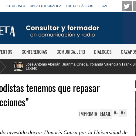
L
FOTÓGRAFO
OBRA FOTOGRÁFICA
LOS RECLÁSICOS
LEGAL
VENTOS
CONFERENCIAS
COMUNICA, JEFE!
DIÁLOGOS
GAZAPO
 Juanma Ortega, Yolanda Valencia y Frank Blanco regresan a
RTVE reivi
Clásica
iodistas tenemos que repasar
cciones”
A
A
IMPRIMIR
EMAIL
-
+
sido investido doctor Honoris Causa por la Universidad de