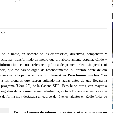
, SER)
de la Radio, en nombre de los empresarios, directivos, compañeras y
racia, han transformado un medio que era absolutamente popular, cálido y
información, en una referencia política de primer orden, sin perder ni
ancia, que me parece digno de reconocimiento.
Sí, formo parte de esa
u ascenso a la primera división informativa. Pero fuimos muchos.
Y es
 a los pioneros que fueron agitando las aguas antes de que llegara la
 programa '
Hora 25
', de la Cadena SER. Pero hubo otros, con mayor o
registros de la comunicación radiofónica, en toda España y en emisoras de
izo de forma muy destacada un equipo de jóvenes talentos en Radio Vida, de
Vivimos tiempos de estupor. Si es que existió alguno que no