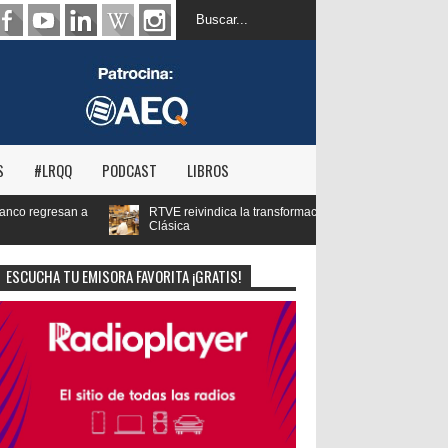
S
#LRQQ
PODCAST
LIBROS
ndica la transformación digital de RNE y blinda el futuro de Radio 3 y Radio
ESCUCHA TU EMISORA FAVORITA ¡GRATIS!