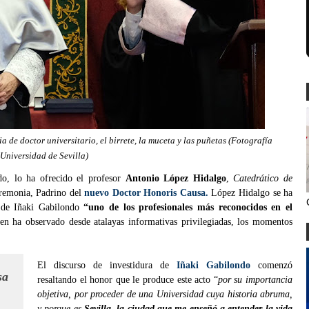
de doctor universitario, el birrete, la muceta y las puñetas (Fotografía
Universidad de Sevilla)
do, lo ha ofrecido el profesor
Antonio López Hidalgo
,
Catedrático de
remonia, Padrino del
nuevo Doctor Honoris Causa.
López Hidalgo se ha
s de Iñaki Gabilondo
“uno de los profesionales más reconocidos en el
en ha observado desde atalayas informativas privilegiadas, los momentos
El discurso de investidura de
Iñaki Gabilondo
comenzó
sa
resaltando el honor que le produce este acto “
por su importancia
objetiva, por proceder de una Universidad cuya historia abruma,
y porque es
Sevilla, la ciudad que me enseñó a entender la vida