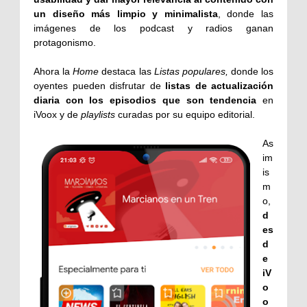
un diseño más limpio y minimalista
, donde las
imágenes de los podcast y radios ganan
protagonismo.
Ahora la
Home
destaca las
Listas populares,
donde los
oyentes pueden disfrutar de
listas de actualización
diaria con los episodios que son tendencia
en
iVoox y de
playlists
curadas por su equipo editorial.
As
im
is
m
o,
d
es
d
e
iV
o
o