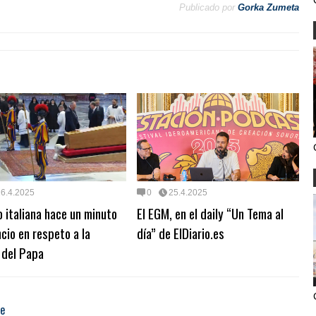
Publicado por
Gorka Zumeta
26.4.2025
0
25.4.2025
o italiana hace un minuto
El EGM, en el daily “Un Tema al
ncio en respeto a la
día” de ElDiario.es
 del Papa
te