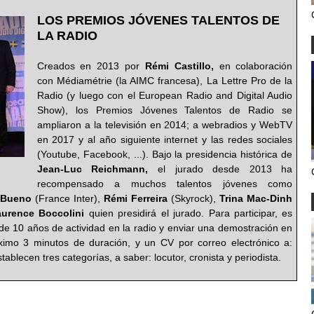
LOS PREMIOS JÓVENES TALENTOS DE
LA RADIO
Creados en 2013 por
Rémi Castillo,
en colaboración
con Médiamétrie (la AIMC francesa), La Lettre Pro de la
Radio (y luego con el European Radio and Digital Audio
Show), los Premios Jóvenes Talentos de Radio se
ampliaron a la televisión en 2014; a webradios y WebTV
en 2017 y al año siguiente internet y las redes sociales
(Youtube, Facebook, ...). Bajo la presidencia histórica de
Jean-Luc Reichmann,
el jurado desde 2013 ha
recompensado a muchos talentos jóvenes como
 Bueno
(France Inter),
Rémi Ferreira
(Skyrock),
Trina Mac-Dinh
aurence Boccolini
quien presidirá el jurado. Para participar, es
e 10 años de actividad en la radio y enviar una demostración en
imo 3 minutos de duración, y un CV por correo electrónico a:
stablecen tres categorías, a saber: locutor, cronista y periodista.