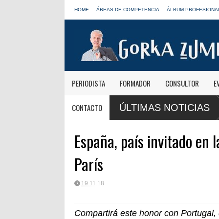
HOME
ÁREAS DE COMPETENCIA
ÁLBUM PROFESIONA
PERIODISTA
FORMADOR
CONSULTOR
E
de RNE y blinda el futuro de Radio 3 y Radio
Paco Aura, nuevo presiden
CONTACTO
ÚLTIMAS NOTICIAS
FORTA
España, país invitado en
París
19.11.18
Compartirá este honor con Portugal, 