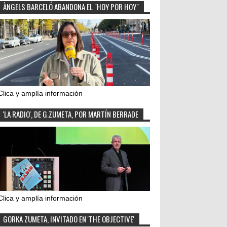
ÀNGELS BARCELÓ ABANDONA EL "HOY POR HOY"
Clica y amplía información
'LA RADIO', DE G.ZUMETA, POR MARTÍN BERRADE
Clica y amplía información
GORKA ZUMETA, INVITADO EN 'THE OBJECTIVE'