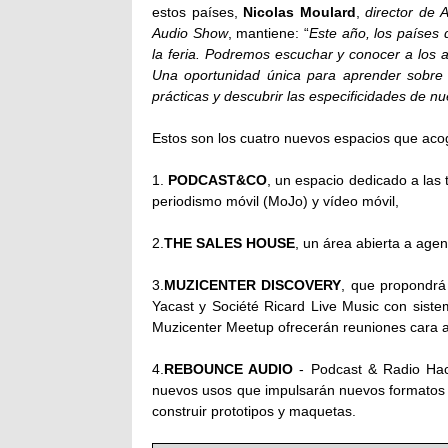
estos países,
Nicolas Moulard
,
director de 
Audio Show
, mantiene: “
Este año, los países 
la feria. Podremos escuchar y conocer a los 
Una oportunidad única para aprender sobre s
prácticas y descubrir las especificidades de n
Estos son los cuatro nuevos espacios que aco
1.
PODCAST&CO
, un espacio dedicado a las 
periodismo móvil (MoJo) y vídeo móvil,
2.
THE SALES HOUSE
, un área abierta a age
3.
MUZICENTER DISCOVERY
, que propondrá
Yacast y Société Ricard Live Music con sist
Muzicenter Meetup ofrecerán reuniones cara a 
4.
REBOUNCE AUDIO
- Podcast & Radio Hack
nuevos usos que impulsarán nuevos formatos y
construir prototipos y maquetas.