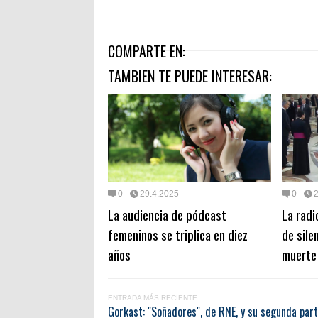
COMPARTE EN:
TAMBIEN TE PUEDE INTERESAR:
0
29.4.2025
0
La audiencia de pódcast
La radi
femeninos se triplica en diez
de sile
años
muerte
ENTRADA MÁS RECIENTE
Gorkast: "Soñadores", de RNE, y su segunda par