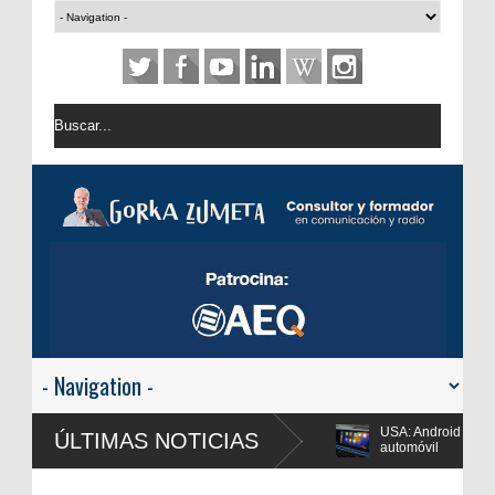
USA: Android Auto y Apple CarPlay disparan la escucha hasta el 36% del co
ÚLTIMAS NOTICIAS
automóvil
RTVE reivindica la transformación digital de RNE y blinda el futuro de Radio 