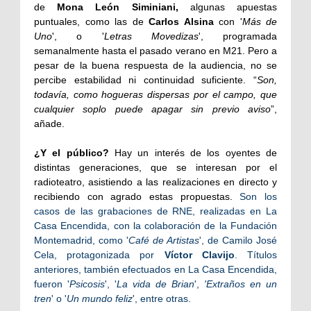
de
Mona León Siminiani,
algunas apuestas
puntuales, como las de
Carlos Alsina
con '
Más de
Uno
', o '
Letras Movedizas
', programada
semanalmente hasta el pasado verano en M21. Pero a
pesar de la buena respuesta de la audiencia, no se
percibe estabilidad ni continuidad suficiente. “
Son,
todavía, como hogueras dispersas por el campo, que
cualquier soplo puede apagar sin previo aviso
”,
añade.
¿Y el público?
Hay un interés de los oyentes de
distintas generaciones, que se interesan por el
radioteatro, asistiendo a las realizaciones en directo y
recibiendo con agrado estas propuestas.
Son los
casos de las grabaciones de RNE, realizadas en La
Casa Encendida, con la colaboración de la Fundación
Montemadrid, como '
Café de Artistas
', de Camilo José
Cela, protagonizada por
Víctor Clavijo
. Títulos
anteriores, también efectuados en La Casa Encendida,
fueron '
Psicosis
', '
La vida de Brian
',
'Extraños en un
tren
' o '
Un mundo feliz
', entre otras.