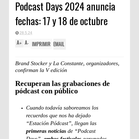
Podcast Days 2024 anuncia
fechas: 17 y 18 de octubre
28.5.24
A
A
IMPRIMIR
EMAIL
+
-
Brand Stocker y La Constante, organizadores,
confirman la V edición
Recuperan las grabaciones de
pódcast con público
Cuando todavía saboreamos los
recuerdos que nos ha dejado
“Estación Pódcast”, llegan las
primeras noticias
de “Podcast
Days”,
ambos festivales
agrupados