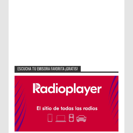
ESCUCHA TU EMISORA FAVORITA ¡GRATIS!