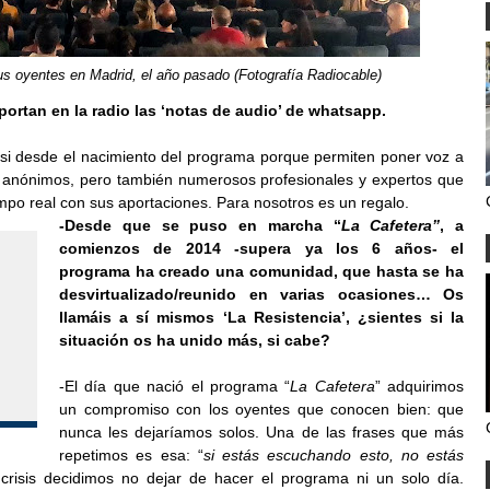
us oyentes en Madrid, el año pasado (Fotografía Radiocable)
portan en la radio las ‘notas de audio’ de whatsapp.
asi desde el nacimiento del programa porque permiten poner voz a
es anónimos, pero también numerosos profesionales y expertos que
mpo real con sus aportaciones. Para nosotros es un regalo.
-Desde que se puso en marcha “
La Cafetera”
, a
comienzos de 2014 -supera ya los 6 años- el
programa ha creado una comunidad, que hasta se ha
desvirtualizado/reunido en varias ocasiones… Os
llamáis a sí mismos ‘La Resistencia’, ¿sientes si la
situación os ha unido más, si cabe?
-El día que nació el programa “
La Cafetera
” adquirimos
un compromiso con los oyentes que conocen bien: que
nunca les dejaríamos solos. Una de las frases que más
repetimos es esa: “
si estás escuchando esto, no estás
crisis decidimos no dejar de hacer el programa ni un solo día.