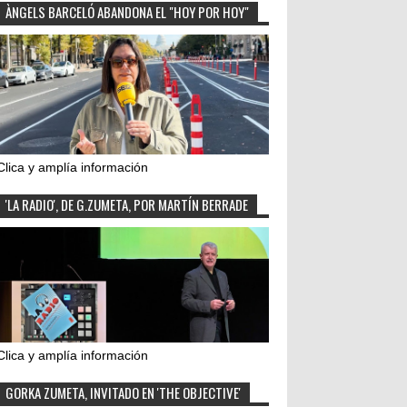
ÀNGELS BARCELÓ ABANDONA EL "HOY POR HOY"
Clica y amplía información
'LA RADIO', DE G.ZUMETA, POR MARTÍN BERRADE
Clica y amplía información
GORKA ZUMETA, INVITADO EN 'THE OBJECTIVE'