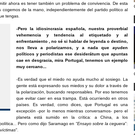
itir ahora es tener también un problema de convivencia. De esta
os cogemos de la mano, independientemente del partido político al
ue tengas.
-Pero la idiosincrasia española, nuestra proverbial
vehemencia y tendencia al etiquetado y al
enfrentamiento , no sé si hablar de leyenda o destino,
nos lleva a polarizarnos, y a nada que ayuden
políticos y periodistas ese desiderátum que apuntas
cae en desgracia, mira Portugal, tenemos un ejemplo
muy cercano...
-Es verdad que el miedo no ayuda mucho al sosiego. La
gente está expresando sus miedos y su dolor a través de
la polarización, buscando responsables. Por eso tenemos
que evitar caer en esa trampa. Está ocurriendo en otros
países. Es verdad, como dices, que Portugal es una
excepción -por lo menos mientras conversamos- pero el
planeta está sumido en la crítica: a China, a los
 política... Pero como dijo Saramago en
“Ensayo sobre la ceguera
”:
víctimas
".