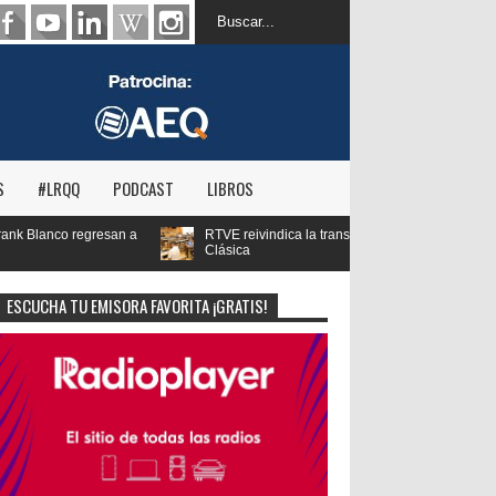
S
#LRQQ
PODCAST
LIBROS
vindica la transformación digital de RNE y blinda el futuro de Radio 3 y Radio
ESCUCHA TU EMISORA FAVORITA ¡GRATIS!