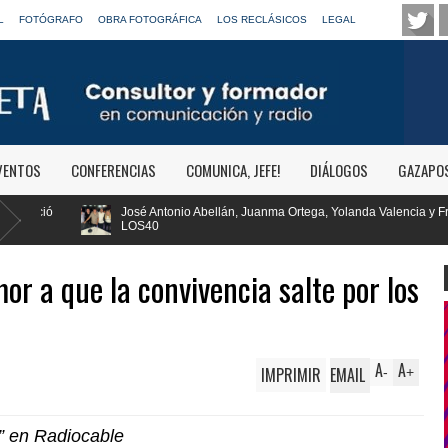
L
FOTÓGRAFO
OBRA FOTOGRÁFICA
LOS RECLÁSICOS
LEGAL
VENTOS
CONFERENCIAS
COMUNICA, JEFE!
DIÁLOGOS
GAZAPO
n, Juanma Ortega, Yolanda Valencia y Frank Blanco regresan a
RTVE rei
Clásica
or a que la convivencia salte por los
A
A
IMPRIMIR
EMAIL
-
+
ra” en Radiocable