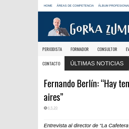
HOME
ÁREAS DE COMPETENCIA
ÁLBUM PROFESIONA
PERIODISTA
FORMADOR
CONSULTOR
E
anas informativas de Onda Cero: "El viaje mereció
José Antonio Abellá
CONTACTO
ÚLTIMAS NOTICIAS
LOS40
Fernando Berlín: “Hay tem
aires”
6.5.20
Entrevista al director de “La Cafete