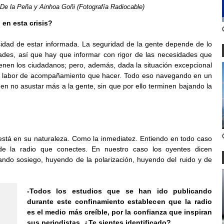
r De la Peña y Ainhoa Goñi (Fotografía Radiocable)
 en esta crisis?
sidad de estar informada. La seguridad de la gente depende de lo
dades, así que hay que informar con rigor de las necesidades que
ienen los ciudadanos; pero, además, dada la situación excepcional
ia labor de acompañamiento que hacer. Todo eso navegando en un
n no asustar más a la gente, sin que por ello terminen bajando la
 está en su naturaleza. Como la inmediatez. Entiendo en todo caso
e la radio que conectes. En nuestro caso los oyentes dicen
ando sosiego, huyendo de la polarización, huyendo del ruido y de
-Todos los estudios que se han ido publicando
durante este confinamiento establecen que la radio
es el medio más creíble, por la confianza que inspiran
sus periodistas. ¿Te sientes identificado?