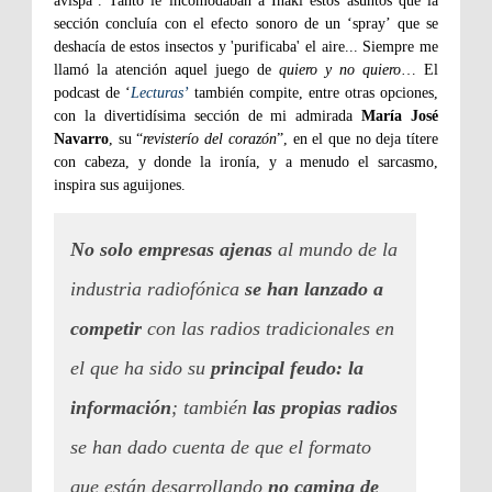
avispa’. Tanto le incomodaban a Iñaki estos asuntos que la
sección concluía con el efecto sonoro de un ‘spray’ que se
deshacía de estos insectos y 'purificaba' el aire... Siempre me
llamó la atención aquel juego de
quiero y no quiero
… El
podcast de ‘
Lecturas’
también compite, entre otras opciones,
con la divertidísima sección de mi admirada
María José
Navarro
, su “
revisterío del corazón
”, en el que no deja títere
con cabeza, y donde la ironía, y a menudo el sarcasmo,
inspira sus aguijones.
No solo empresas ajenas
al mundo de la
industria radiofónica
se han lanzado a
competir
con las radios tradicionales en
el que ha sido su
principal feudo: la
información
; también
las propias radios
se han dado cuenta de que el formato
que están desarrollando
no camina de