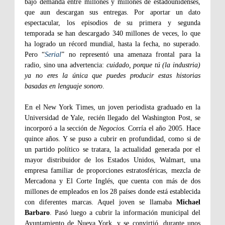
bajo demanda entre millones y millones de estadounidenses,
que aun descargan sus entregas. Por aportar un dato
espectacular, los episodios de su primera y segunda
temporada se han descargado 340 millones de veces, lo que
ha logrado un récord mundial, hasta la fecha, no superado.
Pero “
Serial
” no representó una amenaza frontal para la
radio, sino una advertencia:
cuidado, porque tú (la industria)
ya no eres la única que puedes producir estas historias
basadas en lenguaje sonoro
.
En el New York Times, un joven periodista graduado en la
Universidad de Yale, recién llegado del Washington Post, se
incorporó a la sección de
Negocios.
Corría el año 2005. Hace
quince años. Y se puso a cubrir en profundidad, como si de
un partido político se tratara, la actualidad generada por el
mayor distribuidor de los Estados Unidos, Walmart, una
empresa familiar de proporciones estratosféricas, mezcla de
Mercadona y El Corte Inglés, que cuenta con más de dos
millones de empleados en los 28 países donde está establecida
con diferentes marcas. Aquel joven se llamaba
Michael
Barbaro
. Pasó luego a cubrir la información municipal del
Ayuntamiento de Nueva York, y se convirtió, durante unos