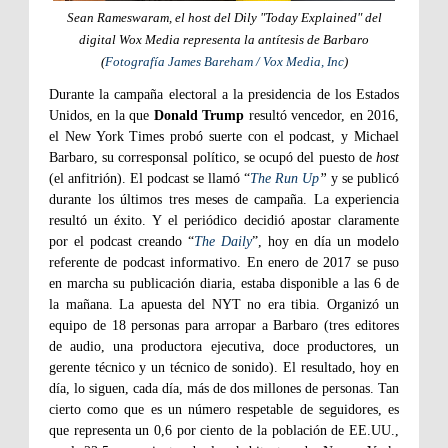
Sean Rameswaram, el host del Dily "Today Explained" del
digital Wox Media representa la antítesis de Barbaro
(
Fotografía James Bareham / Vox Media, Inc
)
Durante la campaña electoral a la presidencia de los Estados
Unidos, en la que
Donald Trump
resultó vencedor, en 2016,
el New York Times probó suerte con el podcast, y Michael
Barbaro, su corresponsal político, se ocupó del puesto de
host
(el anfitrión). El podcast se llamó “
The Run Up
”
y se publicó
durante los últimos tres meses de campaña. La experiencia
resultó un éxito. Y el periódico decidió apostar claramente
por el podcast creando “
The Daily
”, hoy en día un modelo
referente de podcast informativo. En enero de 2017 se puso
en marcha su publicación diaria, estaba disponible a las 6 de
la mañana. La apuesta del NYT no era tibia. Organizó un
equipo de 18 personas para arropar a Barbaro (tres editores
de audio, una productora ejecutiva, doce productores, un
gerente técnico y un técnico de sonido). El resultado, hoy en
día, lo siguen, cada día, más de dos millones de personas. Tan
cierto como que es un número respetable de seguidores, es
que representa un 0,6 por ciento de la población de EE.UU.,