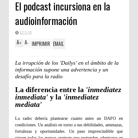
El podcast incursiona en la
audioinformación
12.5.20
A
A
IMPRIMIR
EMAIL
+
-
La irrupción de los 'Dailys' en el ámbito de la
información supone una advertencia y un
desafío para la radio
La diferencia entre la
'inmediatez
inmediata'
y la
'inmediatez
mediata'
La radio debería plantearse cuanto antes un DAFO en
condiciones. Un análisis en torno a sus debilidades, amenazas,
fortalezas y oportunidades. Un paso imprescindible que
siguen todas las nuevas
startups
que pretenden adentrarse en