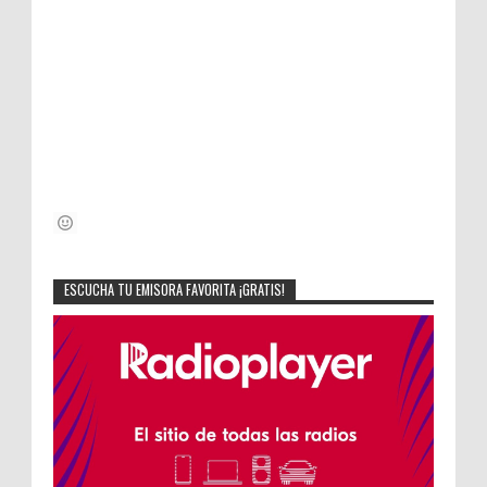
ESCUCHA TU EMISORA FAVORITA ¡GRATIS!