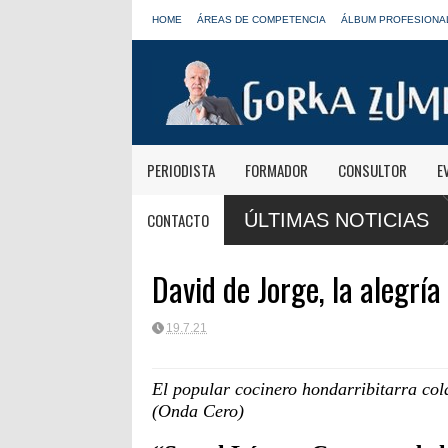
HOME
ÁREAS DE COMPETENCIA
ÁLBUM PROFESIONA
PERIODISTA
FORMADOR
CONSULTOR
E
 de Onda Cero: "El viaje mereció
José Antonio Abellán, Juanma Ortega
CONTACTO
ÚLTIMAS NOTICIAS
LOS40
David de Jorge, la alegría
19.7.21
El popular cocinero hondarribitarra c
(Onda Cero)