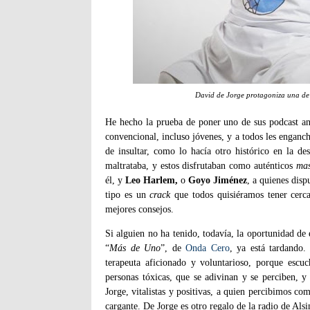
David de Jorge protagoniza una de l
He hecho la prueba de poner uno de sus podcast ant
convencional, incluso jóvenes, y a todos les enganc
de insultar, como lo hacía otro histórico en la d
maltrataba, y estos disfrutaban como auténticos
mas
él, y
Leo Harlem,
o
Goyo Jiménez
, a quienes disp
tipo es un
crack
que todos quisiéramos tener cerc
mejores consejos.
Si alguien no ha tenido, todavía, la oportunidad de
“
Más de Uno
”, de
Onda Cero
, ya está tardando
terapeuta aficionado y voluntarioso, porque escu
personas tóxicas, que se adivinan y se perciben, 
Jorge, vitalistas y positivas, a quien percibimos co
cargante. De Jorge es otro regalo de la radio de Alsi