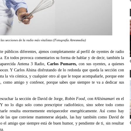
as secciones de la radio más vitalistas
(Fotografía Atresmedia)
e públicos diferentes, ajenos completamente al perfil de oyentes de radio
ha. En todos provoca comentarios su forma de hablar y de decir, también la
esaparecida Antena 3 Radio,
Carlos Pumares,
con sus oyentes, a quienes
ocas
. Y Carlos Alsina disfrutando de lo redonda que queda la sección con
uta la vis cómica, y cualquier otro al que le toque acompañarle, porque este
a, como amigo y confesor, porque sabes que siempre te va a dedicar sus
 escuchar la sección de David de Jorge,
Robin Food
, con #
Alsinamari
en el
. Y no lo digo solo como prescriptor radiofónico, sino sobre todo como
charle resulta enormemente enriquecedor energéticamente. Así como hay
y de las que conviene mantenerse alejado, las hay también como David de
mo el amigo que siempre está de buen humor, y pendiente de ti, sin resultar
na.