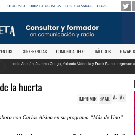
L
FOTÓGRAFO
OBRA FOTOGRÁFICA
LOS RECLÁSICOS
LEGAL
VENTOS
CONFERENCIAS
COMUNICA, JEFE!
DIÁLOGOS
GAZAPO
, Yolanda Valencia y Frank Blanco regresan a
RTVE reivindica la transf
Clásica
 de la huerta
A
A
IMPRIMIR
EMAIL
-
+
olabora con Carlos Alsina en su programa “Más de Uno”