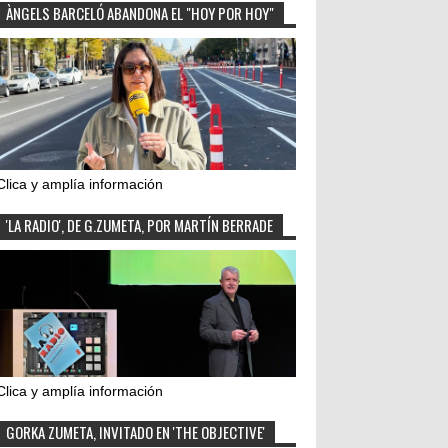
ÀNGELS BARCELÓ ABANDONA EL "HOY POR HOY"
Clica y amplía información
'LA RADIO', DE G.ZUMETA, POR MARTÍN BERRADE
Clica y amplía información
GORKA ZUMETA, INVITADO EN 'THE OBJECTIVE'