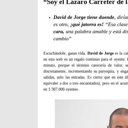
“Soy el Lázaro Carreter de l
David de Jorge tiene duende
, dirí
es otro,
¡qué jatorra es!
“Esa clase
cara,
una palabra amable y está di
cambio”
Escuchándole, ganas vida.
David de Jorge
es la c
en esta web es un regalo continuo para el oyente. 
minuto, porque el término carecería de valor, 
discretamente, incrementando su parroquia, y enga
salidas, solo las entradas. Es cierto que en est
equivaler a dos o tres encuestados), pero en el acu
en 1.307.000 oyentes.