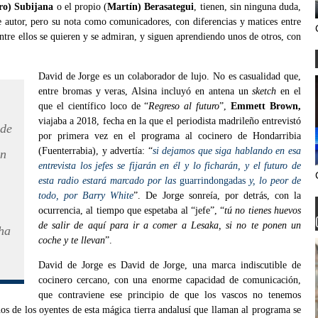
ro) Subijana
o el propio (
Martín) Berasategui
, tienen, sin ninguna duda,
de autor, pero su nota como comunicadores, con diferencias y matices entre
entre ellos se quieren y se admiran, y siguen aprendiendo unos de otros, con
David de Jorge es un colaborador de lujo. No es casualidad que,
entre bromas y veras, Alsina incluyó en antena un
sketch
en el
que el científico loco de “
Regreso al futuro
”,
Emmett Brown,
viajaba a 2018, fecha en la que el periodista madrileño entrevistó
nde
por primera vez en el programa al cocinero de Hondarribia
(Fuenterrabia), y advertía: “
si dejamos que siga hablando en esa
án
entrevista los jefes se fijarán en él y lo ficharán, y el futuro de
esta radio estará marcado por las
guarrindongadas
y, lo peor de
todo, por Barry White
”. De Jorge sonreía, por detrás, con la
ocurrencia, al tiempo que espetaba al “jefe”, “
tú no tienes huevos
de salir de aquí para ir a comer a Lesaka, si no te ponen un
ha
coche y te llevan
”.
David de Jorge es David de Jorge, una marca indiscutible de
cocinero cercano, con una enorme capacidad de comunicación,
que contraviene ese principio de que los vascos no tenemos
os de los oyentes de esta mágica tierra andalusí que llaman al programa se