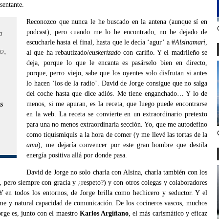
sentante.
Reconozco que nunca le he buscado en la antena (aunque sí en
a
podcast), pero cuando me lo he encontrado, no he dejado de
escucharle hasta el final, hasta que le decía ‘agur’ a #
Alsinamari
,
o,
al que ha rebautizado/
euskerizado
con cariño. Y el madrileño se
deja, porque lo que le encanta es pasárselo bien en directo,
porque, perro viejo, sabe que los oyentes solo disfrutan si antes
lo hacen ‘los de la radio’. David de Jorge consigue que no salga
del coche hasta que dice adiós. Me tiene enganchado… Y lo de
s
menos, si me apuran, es la receta, que luego puede encontrarse
en la web. La receta se convierte en un extraordinario pretexto
para una no menos extraordinaria sección. Yo, que me autodefino
como tiquismiquis a la hora de comer (y me llevé las tortas de la
ama
), me dejaría convencer por este gran hombre que destila
energía positiva allá por donde pasa.
David de Jorge no solo charla con Alsina, charla también con los
e, pero siempre con gracia y ¿respeto?) y con otros colegas y colaboradores
Y en todos los entornos, de Jorge brilla como hechicero y seductor. Y el
norme y natural capacidad de comunicación. De los cocineros vascos, muchos
orge es, junto con el maestro
Karlos Argiñano
, el más carismático y eficaz