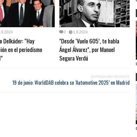
.9.2024
0
1.9.2024
o Delkáder: “Hay
"Desde ‘Vuelo 605’, te habla
ión en el periodismo
Ángel Álvarez", por Manuel
l”
Segura Verdú
ENTRADA MÁS RECIENTE
19 de junio: WorldDAB celebra su ‘Automotive 2025’ en Madrid