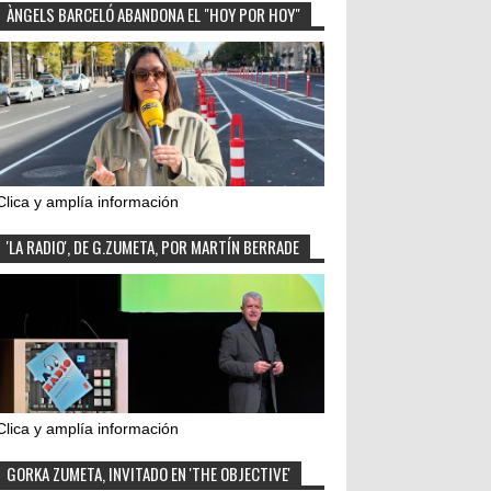
ÀNGELS BARCELÓ ABANDONA EL "HOY POR HOY"
Clica y amplía información
'LA RADIO', DE G.ZUMETA, POR MARTÍN BERRADE
Clica y amplía información
GORKA ZUMETA, INVITADO EN 'THE OBJECTIVE'