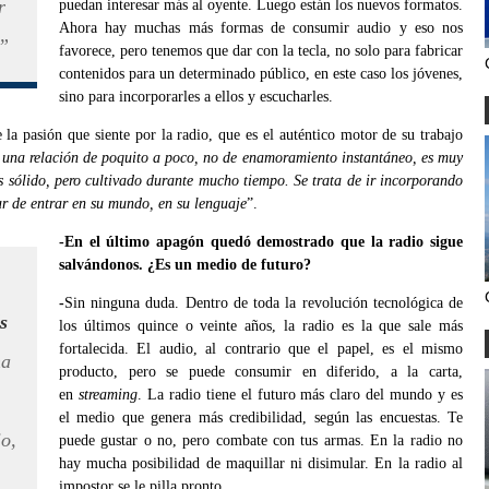
r
puedan interesar más al oyente. Luego están los nuevos formatos.
Ahora hay muchas más formas de consumir audio y eso nos
e”
favorece, pero tenemos que dar con la tecla, no solo para fabricar
contenidos para un determinado público, en este caso los jóvenes,
sino para incorporarles a ellos y escucharles.
 la pasión que siente por la radio, que es el auténtico motor de su trabajo
 una relación de poquito a poco, no de enamoramiento instantáneo, es muy
es sólido, pero cultivado durante mucho tiempo. Se trata de ir incorporando
ar de entrar en su mundo, en su lenguaje
”.
-En el último apagón quedó demostrado que la radio sigue
salvándonos. ¿Es un medio de futuro?
-
Sin ninguna duda. Dentro de toda la revolución tecnológica de
s
los últimos quince o veinte años, la radio es la que sale más
fortalecida. El audio, al contrario que el papel, es el mismo
na
producto, pero se puede consumir en diferido, a la carta,
en
streaming
. La radio tiene el futuro más claro del mundo y es
el medio que genera más credibilidad, según las encuestas. Te
io,
puede gustar o no, pero combate con tus armas. En la radio no
hay mucha posibilidad de maquillar ni disimular. En la radio al
impostor se le pilla pronto.