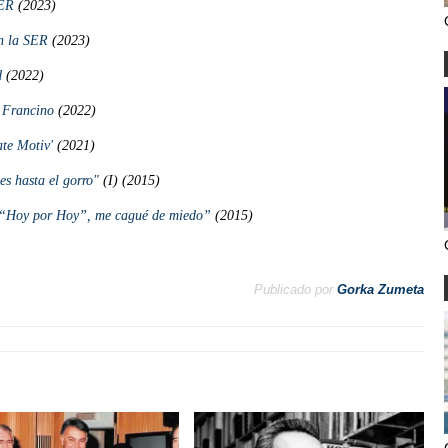
SER
(2023)
n la SER
(2023)
d
(2022)
s Francino
(2022)
ate Motiv'
(2021)
es hasta el gorro"
(I) (2015)
l “Hoy por Hoy”, me cagué de miedo”
(2015)
Publicado por
Gorka Zumeta