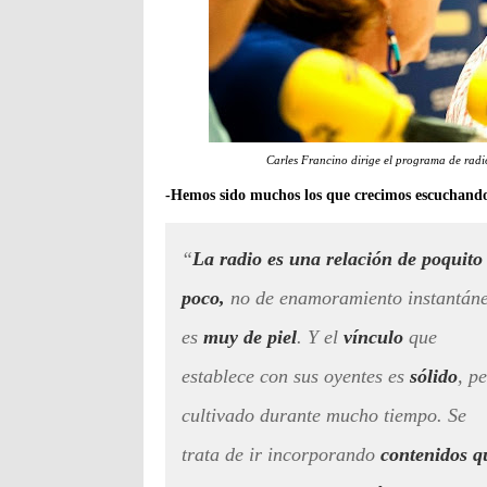
Carles Francino dirige el programa de rad
-Hemos sido muchos los que crecimos escuchando 
“
La radio es una relación de poquito
poco,
no de enamoramiento instantáne
es
muy de piel
. Y el
vínculo
que
establece con sus oyentes es
sólido
, p
cultivado durante mucho tiempo. Se
trata de ir incorporando
contenidos q