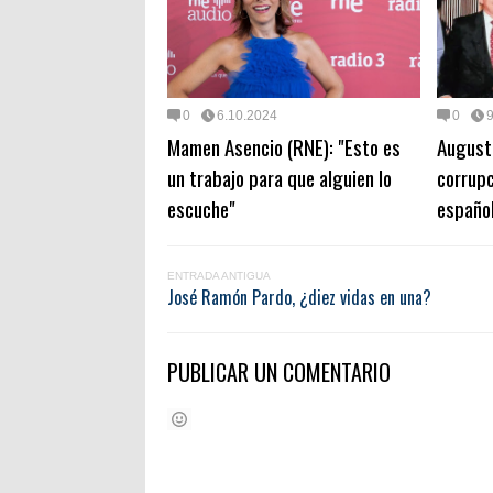
0
6.10.2024
0
9
Mamen Asencio (RNE): "Esto es
August
un trabajo para que alguien lo
corrupc
escuche"
españo
ENTRADA ANTIGUA
José Ramón Pardo, ¿diez vidas en una?
PUBLICAR UN COMENTARIO