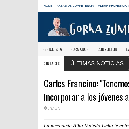
HOME
ÁREAS DE COMPETENCIA
ÁLBUM PROFESIONA
PERIODISTA
FORMADOR
CONSULTOR
E
y Radio
Paco Aura, nuevo presidente de
CONTACTO
ÚLTIMAS NOTICIAS
FORTA
Carles Francino: "Tenemos
incorporar a los jóvenes a
16.6.25
La periodista Alba Moledo Ucha le entre