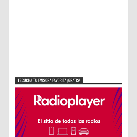
ESCUCHA TU EMISORA FAVORITA ¡GRATIS!