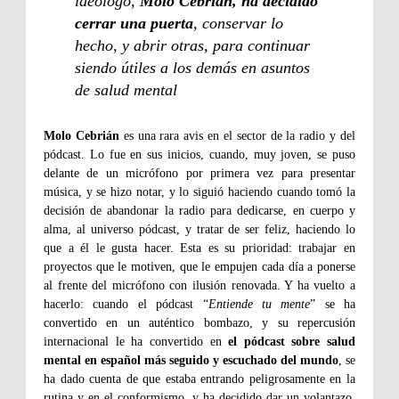
ideólogo,
Molo Cebrián, ha decidido
cerrar una puerta
, conservar lo
hecho, y abrir otras, para continuar
siendo útiles a los demás en asuntos
de salud mental
Molo Cebrián
es una rara avis en el sector de la radio y del
pódcast. Lo fue en sus inicios, cuando, muy joven, se puso
delante de un micrófono por primera vez para presentar
música, y se hizo notar, y lo siguió haciendo cuando tomó la
decisión de abandonar la radio para dedicarse, en cuerpo y
alma, al universo pódcast, y tratar de ser feliz, haciendo lo
que a él le gusta hacer. Esta es su prioridad: trabajar en
proyectos que le motiven, que le empujen cada día a ponerse
al frente del micrófono con ilusión renovada. Y ha vuelto a
hacerlo: cuando el pódcast “
Entiende tu mente
” se ha
convertido en un auténtico bombazo, y su repercusión
internacional le ha convertido en
el pódcast sobre salud
mental en español más seguido y escuchado del mundo
, se
ha dado cuenta de que estaba entrando peligrosamente en la
rutina y en el conformismo, y ha decidido dar un volantazo.