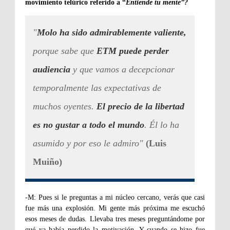
movimiento telúrico referido a “
Entiende tu mente”?
"
Molo ha sido admirablemente valient
e,
porque sabe que
ETM puede perder
audiencia
y que vamos a decepcionar
temporalmente las expectativas de
muchos oyentes.
El precio de la libertad
es no gustar a todo el mundo
. Él lo ha
asumido y por eso le admiro"
(Luis
Muiño)
-M: Pues si le preguntas a mi núcleo cercano, verás que casi
fue más una explosión. Mi gente más próxima me escuchó
esos meses de dudas. Llevaba tres meses preguntándome por
qué ya había perdido la motivación. Y cuando se hizo fue