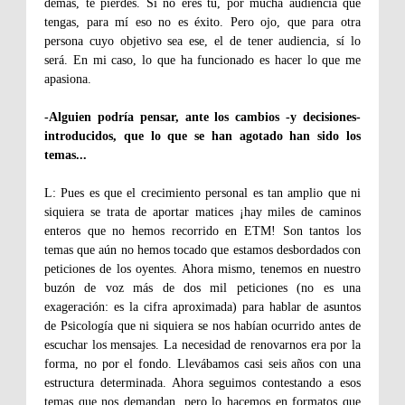
demás, te pierdes. Si no eres tú, por mucha audiencia que
tengas, para mí eso no es éxito. Pero ojo, que para otra
persona cuyo objetivo sea ese, el de tener audiencia, sí lo
será. En mi caso, lo que ha funcionado es hacer lo que me
apasiona.
-Alguien podría pensar, ante los cambios -y decisiones-
introducidos, que lo que se han agotado han sido los
temas...
L: Pues es que el crecimiento personal es tan amplio que ni
siquiera se trata de aportar matices ¡hay miles de caminos
enteros que no hemos recorrido en ETM! Son tantos los
temas que aún no hemos tocado que estamos desbordados con
peticiones de los oyentes. Ahora mismo, tenemos en nuestro
buzón de voz más de dos mil peticiones (no es una
exageración: es la cifra aproximada) para hablar de asuntos
de Psicología que ni siquiera se nos habían ocurrido antes de
escuchar los mensajes. La necesidad de renovarnos era por la
forma, no por el fondo. Llevábamos casi seis años con una
estructura determinada. Ahora seguimos contestando a esos
temas que nos demandan, pero lo hacemos en formatos que