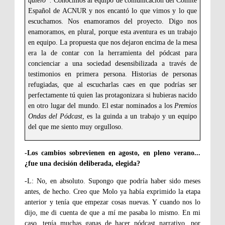
quiero”.
Conocimos al equipo de comunicación del Comité
Español de ACNUR y nos encantó lo que vimos y lo que
escuchamos. Nos enamoramos del proyecto. Digo nos
enamoramos, en plural, porque esta aventura es un trabajo
en equipo. La propuesta que nos dejaron encima de la mesa
era la de contar con la herramienta del pódcast para
concienciar a una sociedad desensibilizada a través de
testimonios en primera persona. Historias de personas
refugiadas, que al escucharlas caes en que podrías ser
perfectamente tú quien las protagonizara si hubieras nacido
en otro lugar del mundo. El estar nominados a los
Premios
Ondas del Pódcast
, es la guinda a un trabajo y un equipo
del que me siento muy orgulloso.
-Los cambios sobrevienen en agosto, en pleno verano...
¿fue una decisión deliberada, elegida?
-L: No, en absoluto. Supongo que podría haber sido meses
antes, de hecho. Creo que Molo ya había exprimido la etapa
anterior y tenía que empezar cosas nuevas. Y cuando nos lo
dijo, me di cuenta de que a mí me pasaba lo mismo. En mi
caso, tenía muchas ganas de hacer pódcast narrativo, por