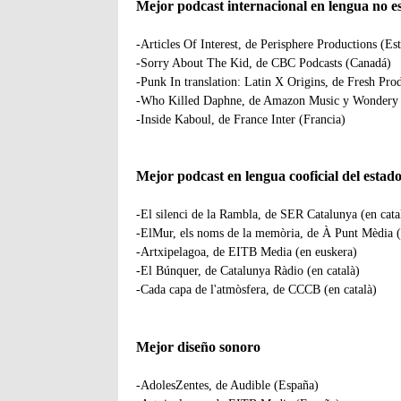
Mejor podcast internacional en lengua no e
-Articles Of Interest, de Perisphere Productions (Es
-Sorry About The Kid, de CBC Podcasts (Canadá)
-Punk In translation: Latin X Origins, de Fresh Pr
-Who Killed Daphne, de Amazon Music y Wondery 
-Inside Kaboul, de France Inter (Francia)
Mejor podcast en lengua cooficial del estad
-El silenci de la Rambla, de SER Catalunya (en cata
-ElMur, els noms de la memòria, de À Punt Mèdia (
-Artxipelagoa, de EITB Media (en euskera)
-El Búnquer, de Catalunya Ràdio (en català)
-Cada capa de l'atmòsfera, de CCCB (en català)
Mejor diseño sonoro
-AdolesZentes, de Audible (España)