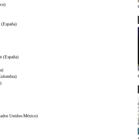
ico)
t (España)
t (España)
)
a)
Colombia)
)
stados Unidos-México)