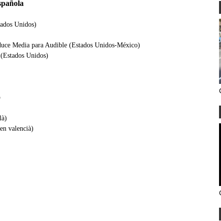
spañola
tados Unidos)
oduce Media para Audible (Estados Unidos-México)
(Estados Unidos)
o
là)
en valencià)