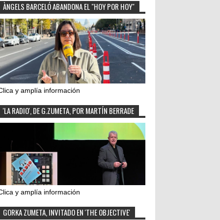
ÀNGELS BARCELÓ ABANDONA EL "HOY POR HOY"
Clica y amplía información
'LA RADIO', DE G.ZUMETA, POR MARTÍN BERRADE
Clica y amplía información
GORKA ZUMETA, INVITADO EN 'THE OBJECTIVE'