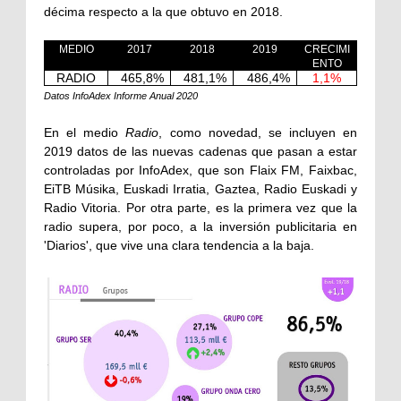
décima respecto a la que obtuvo en 2018.
MEDIO
2017
2018
2019
CRECIMI
ENTO
RADIO
465,8%
481,1%
486,4%
1,1%
Datos InfoAde
x Informe Anual 2020
En el medio
Radio
, como novedad, se incluyen en
2019 datos de las nuevas cadenas que pasan a estar
controladas por InfoAdex, que son Flaix FM, Faixbac,
EiTB Músika, Euskadi Irratia, Gaztea, Radio Euskadi y
Radio Vitoria. Por otra parte, es la primera vez que la
radio supera, por poco, a la inversión publicitaria en
'Diarios', que vive una clara tendencia a la baja.