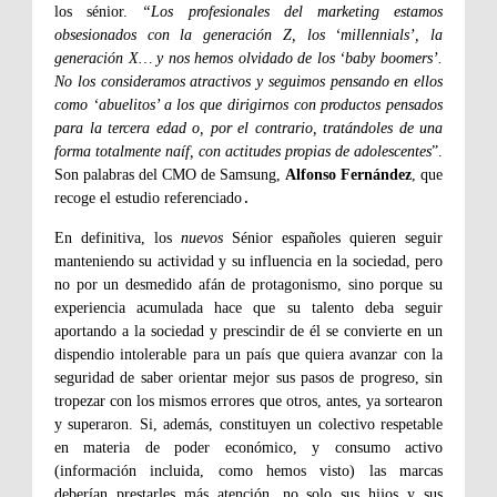
los sénior.
“Los profesionales del marketing estamos
obsesionados con la generación Z, los ‘millennials’, la
generación X… y nos hemos olvidado de los ‘baby boomers’.
No los consideramos atractivos y seguimos pensando en ellos
como ‘abuelitos’ a los que dirigirnos con productos pensados
para la tercera edad o, por el contrario, tratándoles de una
forma totalmente naíf, con actitudes propias de adolescentes
”.
Son palabras del CMO de Samsung,
Alfonso Fernández
, que
recoge el estudio referenciado
.
En definitiva, los
nuevos
Sénior españoles quieren seguir
manteniendo su actividad y su influencia en la sociedad, pero
no por un desmedido afán de protagonismo, sino porque su
experiencia acumulada hace que su talento deba seguir
aportando a la sociedad y prescindir de él se convierte en un
dispendio intolerable para un país que quiera avanzar con la
seguridad de saber orientar mejor sus pasos de progreso, sin
tropezar con los mismos errores que otros, antes, ya sortearon
y superaron. Si, además, constituyen un colectivo respetable
en materia de poder económico, y consumo activo
(información incluida, como hemos visto) las marcas
deberían prestarles más atención, no solo sus hijos y sus