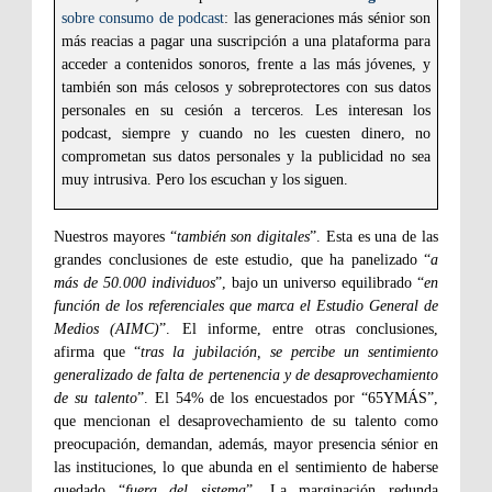
sobre consumo de podcast
: las generaciones más sénior son
más reacias a pagar una suscripción a una plataforma para
acceder a contenidos sonoros, frente a las más jóvenes, y
también son más celosos y sobreprotectores con sus datos
personales en su cesión a terceros. Les interesan los
podcast, siempre y cuando no les cuesten dinero, no
comprometan sus datos personales y la publicidad no sea
muy intrusiva. Pero los escuchan y los siguen.
Nuestros mayores “
también son digitales
”. Esta es una de las
grandes conclusiones de este estudio, que ha panelizado “
a
más de 50.000 individuos
”, bajo un universo equilibrado “
en
función de los referenciales que marca el Estudio General de
Medios (AIMC)
”. El informe, entre otras conclusiones,
afirma que “
tras la jubilación, se percibe un sentimiento
generalizado de falta de pertenencia y de desaprovechamiento
de su talento
”. El 54% de los encuestados por “65YMÁS”,
que mencionan el desaprovechamiento de su talento como
preocupación, demandan, además, mayor presencia sénior en
las instituciones, lo que abunda en el sentimiento de haberse
quedado “
fuera del sistema
”. La marginación redunda