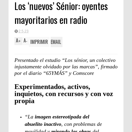
Los ‘nuevos’ Sénior: oyentes
mayoritarios en radio
2.5.23
A
A
IMPRIMIR
EMAIL
+
-
Presentado el estudio “Los sénior, un colectivo
injustamente olvidado por las marcas”, firmado
por el diario “65YMÁS” y Comscore
Experimentados, activos,
inquietos, con recursos y con voz
propia
“La
imagen estereotipada del
abuelito inactivo
, con problemas de
movilidad y
mirando las obras
del