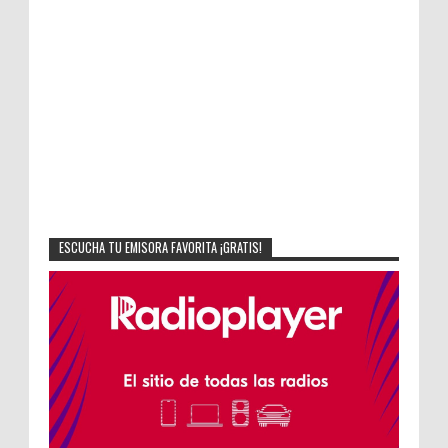
ESCUCHA TU EMISORA FAVORITA ¡GRATIS!