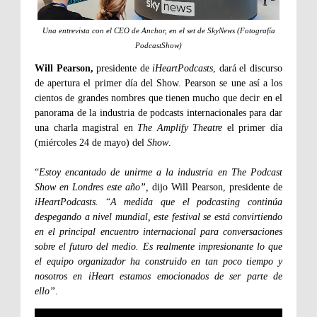
Una entrevista con el CEO de Anchor, en el set de SkyNews (Fotografía
PodcastShow)
Will Pearson,
presidente de
iHeartPodcasts
, dará el discurso
de apertura el primer día del Show. Pearson se une así a los
cientos de grandes nombres que tienen mucho que decir en el
panorama de la industria de podcasts internacionales para dar
una charla magistral en
The Amplify Theatre
el primer día
(miércoles 24 de mayo) del
Show
.
“
Estoy encantado de unirme a la industria en The Podcast
Show en Londres este año”,
dijo Will Pearson, presidente de
iHeartPodcasts.
“
A medida que el podcasting continúa
despegando a nivel mundial, este festival se está convirtiendo
en el principal encuentro internacional para conversaciones
sobre el futuro del medio. Es realmente impresionante lo que
el equipo organizador ha construido en tan poco tiempo y
nosotros en iHeart estamos emocionados de ser parte de
ello”
.