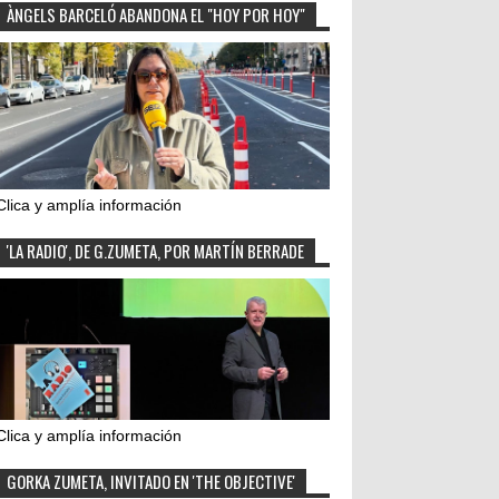
ÀNGELS BARCELÓ ABANDONA EL "HOY POR HOY"
Clica y amplía información
'LA RADIO', DE G.ZUMETA, POR MARTÍN BERRADE
Clica y amplía información
GORKA ZUMETA, INVITADO EN 'THE OBJECTIVE'