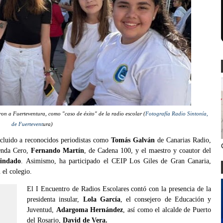
n a Fuerteventura, como "caso de éxito" de la radio escolar (
Fotografía Radio Sintonía,
de Fuertevent
ura)
ncluido a reconocidos periodistas como
Tomás Galván
de Canarias Radio,
nda Cero,
Fernando Martín
, de Cadena 100, y el maestro y coautor del
Pindado
. Asimismo, ha participado el CEIP Los Giles de Gran Canaria,
 el colegio.
El I Encuentro de Radios Escolares contó con la presencia de la
presidenta insular,
Lola García
, el consejero de Educación y
Juventud,
Adargoma Hernández
, así como el alcalde de Puerto
del Rosario,
David de Vera.