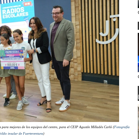
ara mejoras de los equipos del centro, para el CEIP Agustín Milladés Carló (
Fotografía
ildo insular de Fuerteventura
)