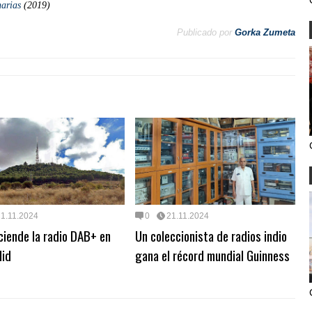
narias
(2019)
Publicado por
Gorka Zumeta
21.11.2024
0
21.11.2024
iende la radio DAB+ en
Un coleccionista de radios indio
lid
gana el récord mundial Guinness