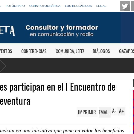
L
FOTÓGRAFO
OBRA FOTOGRÁFICA
LOS RECLÁSICOS
LEGAL
VENTOS
CONFERENCIAS
COMUNICA, JEFE!
DIÁLOGOS
GAZAPO
s participan en el I Encuentro de
teventura
A
A
IMPRIMIR
EMAIL
-
+
uelcan en una iniciativa que pone en valor los beneficios