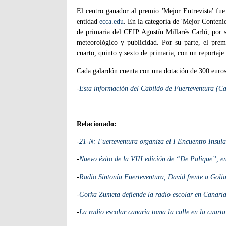
El centro ganador al premio 'Mejor Entrevista' fue
entidad
ecca.edu
. En la categoría de 'Mejor Conten
de primaria del CEIP Agustín Millarés Carló, por s
meteorológico y publicidad.
Por su parte, el pre
cuarto, quinto y sexto de primaria, con un reportaje 
Cada galardón cuenta con una dotación de 300 euros
-
Esta información del Cabildo de Fuerteventura (Ca
Relacionado:
-
21-N: Fuerteventura organiza el I Encuentro Insula
-
Nuevo éxito de la VIII edición de “De Palique”, e
-
Radio Sintonía Fuerteventura, David frente a Golia
-
Gorka Zumeta defiende la radio escolar en Canari
-
La radio escolar canaria toma la calle en la cuart