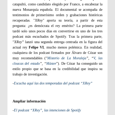
catapultó, como candidato elegido por Franco, a encabezar la
nueva Monarquía española. El documental se acompaña de
testimonios de primerísimo orden y grabaciones históricas
recuperadas. "
XRey"
aporta su teoría, a partir de esta
pregunta: ¿es demócrata el rey emérito? La primera parte
tardó solo unos pocos días en convertirse en uno de los tres
podcast más escuchados de Spotify. Tras la primera parte,
“
XRey”
lanzó una segunda entrega centrada en la figura del
actual rey
Felipe VI
, mucho menos polémica. En realidad,
cualquiera de los podcast firmados por Álvaro de Cózar son
muy recomendables (“
Misterio de La Moraleja
”, “
V, las
cloacas del estado
”, “
Máster
”). De Cózar ha conseguido un
estilo propio que se basa en la credibilidad que inspira su
trabajo de investigación.
-
Escucha aquí las dos temporadas del podcast “XRey
”
Ampliar información
-
El podcast “XRey”, las intenciones de Spotify