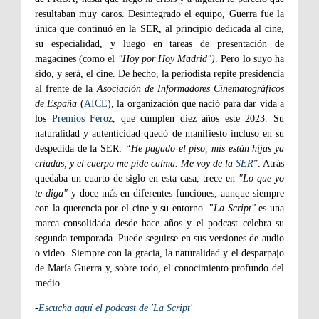
resultaban muy caros. Desintegrado el equipo, Guerra fue la
única que continuó en la SER, al principio dedicada al cine,
su especialidad, y luego en tareas de presentación de
magacines (como el
"Hoy por Hoy Madrid")
. Pero lo suyo ha
sido, y será, el cine. De hecho, la periodista repite presidencia
al frente de la
Asociación de Informadores Cinematográficos
de España
(
AICE
), la organización que nació para dar vida a
los
Premios Feroz
, que cumplen diez años este 2023. Su
naturalidad y autenticidad quedó de manifiesto incluso en su
despedida de la SER:
“He pagado el piso, mis están hijas ya
criadas, y el cuerpo me pide calma. Me voy de la
SER
”. Atrás
quedaba un cuarto de siglo en esta casa, trece en
"Lo que yo
te diga"
y doce más en diferentes funciones, aunque siempre
con la querencia por el cine y su entorno. "
La Script"
es una
marca consolidada desde hace años y el podcast celebra su
segunda temporada. Puede seguirse en sus versiones de audio
o video. Siempre con la gracia, la naturalidad y el desparpajo
de María Guerra y, sobre todo, el conocimiento profundo del
medio.
-
Escucha aquí el podcast de 'La Script'