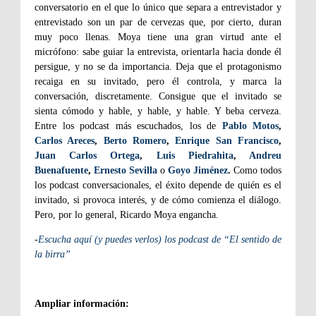
conversatorio en el que lo único que separa a entrevistador y
entrevistado son un par de cervezas que, por cierto, duran
muy poco llenas. Moya tiene una gran virtud ante el
micrófono: sabe guiar la entrevista, orientarla hacia donde él
persigue, y no se da importancia. Deja que el protagonismo
recaiga en su invitado, pero él controla, y marca la
conversación, discretamente. Consigue que el invitado se
sienta cómodo y hable, y hable, y hable. Y beba cerveza.
Entre los podcast más escuchados, los de
Pablo Motos
,
Carlos Areces
,
Berto Romero
,
Enrique San Francisco
,
Juan Carlos Ortega
,
Luis Piedrahita
,
Andreu
Buenafuente
,
Ernesto Sevilla
o
Goyo Jiménez
.
Como todos
los podcast conversacionales, el éxito depende de quién es el
invitado, si provoca interés, y de cómo comienza el diálogo.
Pero, por lo general, Ricardo Moya engancha.
-
Escucha aquí (y puedes verlos) los podcast de “El sentido de
la birra”
Ampliar información: