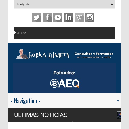
USA: Android Auto y Apple CarPlay di
ÚLTIMAS NOTICIAS
automóvil
RTVE reivindica la transformación digi