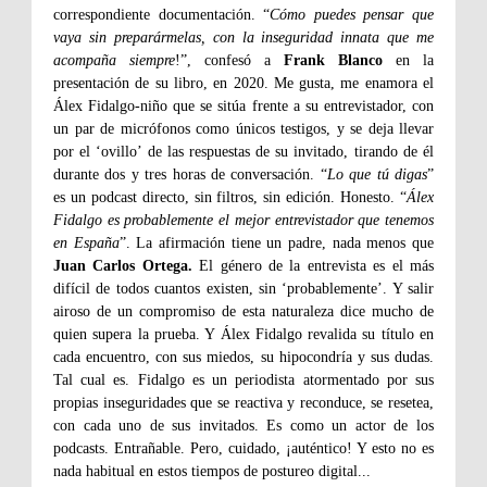
correspondiente documentación. “
Cómo puedes pensar que
vaya sin preparármelas, con la inseguridad innata que me
acompaña siempre
!”, confesó a
Frank Blanco
en la
presentación de su libro, en 2020. Me gusta, me enamora el
Álex Fidalgo-niño que se sitúa frente a su entrevistador, con
un par de micrófonos como únicos testigos, y se deja llevar
por el ‘ovillo’ de las respuestas de su invitado, tirando de él
durante dos y tres horas de conversación. “
Lo que tú digas
”
es un podcast directo, sin filtros, sin edición. Honesto. “
Álex
Fidalgo es probablemente el mejor entrevistador que tenemos
en España
”. La afirmación tiene un padre, nada menos que
Juan Carlos Ortega.
El género de la entrevista es el más
difícil de todos cuantos existen, sin ‘probablemente’. Y salir
airoso de un compromiso de esta naturaleza dice mucho de
quien supera la prueba. Y Álex Fidalgo revalida su título en
cada encuentro, con sus miedos, su hipocondría y sus dudas.
Tal cual es. Fidalgo es un periodista atormentado por sus
propias inseguridades que se reactiva y reconduce, se resetea,
con cada uno de sus invitados. Es como un actor de los
podcasts. Entrañable. Pero, cuidado, ¡auténtico! Y esto no es
nada habitual en estos tiempos de postureo digital...