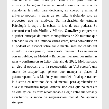
delante de un micrófono por primera vez para presentar
música y lo siguió haciendo cuando tomó la decisión de
abandonar la radio para dedicarse, en cuerpo y alma, al
universo pódcast, y tratar de ser feliz, trabajando solo en
proyectos que le motiven. Su inspiración de estudiar
Psicología le trajo a la cabeza la idea de este podcast. Se
encontró con
Luis Muiño
y
Mónica González
y empezaron
a grabar entregas de temas monográficos de 20 minutos que
han dado la vuelta al mundo varias veces, hasta convertirse en
el podcast en español sobre salud mental más escuchado del
mundo. Se dice pronto, pero cuesta imaginar. Las reuniones
con su público, en Madrid y Barcelona, llenaron por miles las
salas y confirmaron su éxito. Este año de 2023, Molo ha dado
un giro al podcast y lo ha reconvertido en “
Así somos
”, una
suerte de
storytelling
, género que maneja a placer el
psicoterapeuta Luis Muiño, y una moraleja final que traduce
la historia en términos de salud mental, para aprehender de
ella e interiorizarla mejor. Aunque uno crea que no necesita
de esta ayuda, es muy recomendable elegir entre sus temas y
escucharlos, a modo de regeneración mental. Se aprende
siempre.