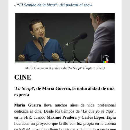
- “
El Sentido de la birra”: del podcast al show
María Guerra en el podcast de "La Script" (Captura video)
CINE
'
La Script'
, de María Guerra, la naturalidad de una
experta
María Guerra
lleva muchos años de vida profesional
dedicada al cine. Desde los tiempos de "
Lo que yo te diga
",
en la SER, cuando
Máximo Pradera
y
Carlos López Tapia
lideraban un proyecto que brilló con luz propia en la cadena
de PRISA, hasta que llegó la crisis y a alguien le pareció que