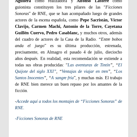
Aguilera
como realizadora y
Alfonso Latorre
como
guionista constituyen los tres pilares de las “
Ficciones
Sonoras
” de RNE, que se han acompañado luego de grandes
actores de la escena española, como
Pepe Sacristán, Víctor
Clavijo, Carmen Machi, Antonio de la Torre, Cayetana
Guillén Cuervo, Pedro Casablanc,
y muchos otros, además
del cuadro de actores de la Casa de la Radio.
“Entre bobos
anda el juego
” es su última producción, estrenada,
precisamente, en Almagro el pasado 4 de julio, dieciocho
años después. En realidad, esta recomendación se extiende a
todas sus obras producidas: “
Las aventuras de Tintín
”, “
El
Quijote del siglo XXI”
, “
Ventajas de viajar en tren
”, “
Los
Santos Inocentes
”, “
A sangre fría
”, y muchas más. El trabajo
de RNE bien merece un buen repaso por los amantes de la
ficción.
-
Accede aquí a todos los montajes de “Ficciones Sonoras” de
RNE
.
-Ficciones Sonoras de RNE