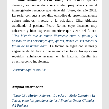
Julianne Moore
y
Oscar Isaac
). Un hombre aparece
desnudo, es conducido a una unidad psiquiátrica y en el
interrogatorio reconoce que viene del futuro, del año 2062.
La serie, compuesta por diez episodios de aproximadamente
quince minutos, muestra a la psiquiatra Elisa Aldunate
estudiando al paciente Pedro Roiter, cuyo discurso, muy
coherente y bien expuesto, mantiene que viene del futuro.
"
Una historia que se mueve libremente entre el futuro y el
pasado de dos personajes que, quizás, tienen en sus manos el
futuro de la humanidad
”.
La ficción se sigue con interés y
engancha de tal forma que se escuchan todos los episodios
seguidos, anhelando avanzar en la historia. Resulta tan
atractiva como inquietante.
-
Escucha aquí ‘Caso 63’
.
Ampliar información
-
'Caso 63’, Marion Reimers, ‘La esfera’, Molo Cebrián y El
Terrat, entre los ganadores de los I Premios Ondas Globales
del Podcast