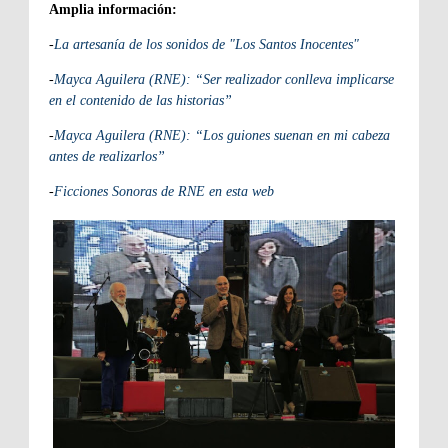
Amplia información:
-
La artesanía de los sonidos de "Los Santos Inocentes"
-
Mayca Aguilera (RNE): “Ser realizador conlleva implicarse
en el contenido de las historias”
-
Mayca Aguilera (RNE): “Los guiones suenan en mi cabeza
antes de realizarlos”
-
Ficciones Sonoras de RNE en esta web