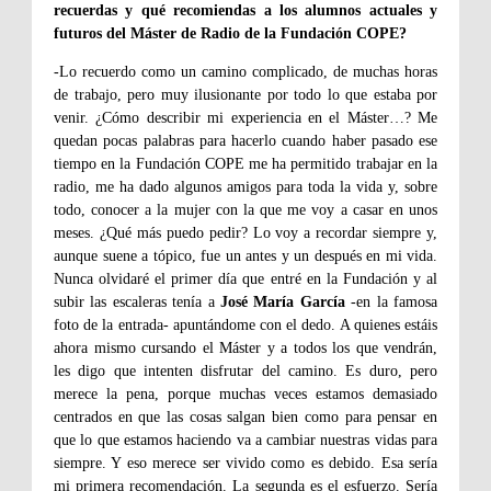
recuerdas y qué recomiendas a los alumnos actuales y
futuros del Máster de Radio de la Fundación COPE?
-Lo recuerdo como un camino complicado, de muchas horas
de trabajo, pero muy ilusionante por todo lo que estaba por
venir. ¿Cómo describir mi experiencia en el Máster…? Me
quedan pocas palabras para hacerlo cuando haber pasado ese
tiempo en la Fundación COPE me ha permitido trabajar en la
radio, me ha dado algunos amigos para toda la vida y, sobre
todo, conocer a la mujer con la que me voy a casar en unos
meses. ¿Qué más puedo pedir? Lo voy a recordar siempre y,
aunque suene a tópico, fue un antes y un después en mi vida.
Nunca olvidaré el primer día que entré en la Fundación y al
subir las escaleras tenía a
José María García
-en la famosa
foto de la entrada- apuntándome con el dedo. A quienes estáis
ahora mismo cursando el Máster y a todos los que vendrán,
les digo que intenten disfrutar del camino. Es duro, pero
merece la pena, porque muchas veces estamos demasiado
centrados en que las cosas salgan bien como para pensar en
que lo que estamos haciendo va a cambiar nuestras vidas para
siempre. Y eso merece ser vivido como es debido. Esa sería
mi primera recomendación. La segunda es el esfuerzo. Sería