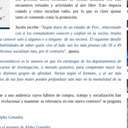
encuentros virtuales y actividades al aire libre. Esto impacta
se
cuándo y cómo escuchan radio, por lo que es clave ajustar
s
”
tanto el contenido como la promoción.
Jacobs escribe:
“
Según datos de un estudio de Pew , relacionado
con si los consumidores conocen y confían en su vecino, resulta
 conocer solo a algunos o a ninguno de sus vecinos. El siguiente detalle
babilidades de saber quién vive al lado son los más jóvenes (de 18 a 49
licanos socializan más, por el contrario
”,
apunta.
ioeconómicos es la manera en que los estrategas de los departamentos de
ecursos de investigación, a menudo gratuitos, para comprender mejor las
s distintos grupos de afinidad. Varían según el formato, y al ser más
pios de sus fans reales pueden profundizar aún más en la mentalidad de su
ar a una audiencia cuyos hábitos de compra, trabajo y socialización han
a evolucionar y mantener su relevancia en este nuevo contexto? se pregunta
Alpha González
.
sa el resumen de Alpha González
.