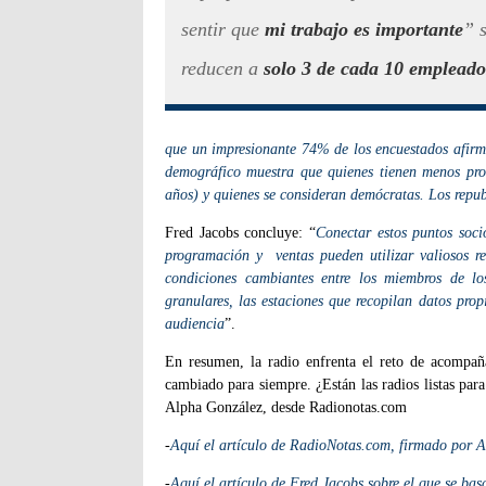
sentir que
mi trabajo es importante
” 
reducen a
solo 3 de cada 10 empleado
que un impresionante 74% de los encuestados afirma
demográfico muestra que quienes tienen menos pro
años) y quienes se consideran demócratas. Los repub
Fred Jacobs concluye: “
Conectar estos puntos soc
programación y ventas pueden utilizar valiosos r
condiciones cambiantes entre los miembros de lo
granulares, las estaciones que recopilan datos pro
audiencia
”.
En resumen, la radio enfrenta el reto de acompañ
cambiado para siempre. ¿Están las radios listas par
Alpha González, desde Radionotas.com
-
Aquí el artículo de RadioNotas.com, firmado por 
-
Aquí el artículo de Fred Jacobs sobre el que se ba