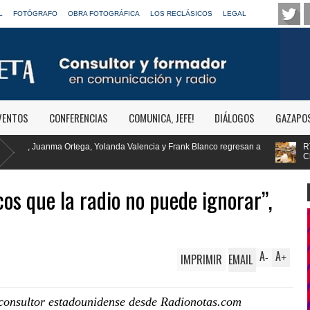
L
FOTÓGRAFO
OBRA FOTOGRÁFICA
LOS RECLÁSICOS
LEGAL
VENTOS
CONFERENCIAS
COMUNICA, JEFE!
DIÁLOGOS
GAZAPO
Valencia y Frank Blanco regresan a
RTVE reivindica la transformación d
Clásica
os que la radio no puede ignorar”,
A
A
IMPRIMIR
EMAIL
-
+
 consultor estadounidense desde Radionotas.com