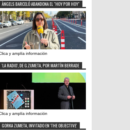
ÀNGELS BARCELÓ ABANDONA EL "HOY POR HOY"
Clica y amplía información
'LA RADIO', DE G.ZUMETA, POR MARTÍN BERRADE
Clica y amplía información
GORKA ZUMETA, INVITADO EN 'THE OBJECTIVE'