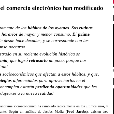
y el comercio electrónico han modificado
tamente de los
hábitos de los oyentes
. Sus
rutinas
s
horarios
de mayor y menor consumo. El
prime
ble desde hace décadas, y se corresponde con las
anso nocturno
strado en su reciente evolución histórica se
emia
, que logró
retrasarlo
un poco, porque nos
tual
s
socioeconómicos que afectan a estos hábitos, y que,
ategias
diferenciadas para aprovecharlos en el
contemplen estarán
perdiendo oportunidades
que les
daptarse a la nueva realidad
anorama socioeconómico ha cambiado radicalmente en los últimos años, y
vante. Según un análisis de Jacobs Media (
Fred Jacobs
), existen tres