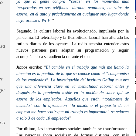
io
ya que la gente compra “cosas” en los momentos más
inesperados en sus teléfonos: durante reuniones, en salas de
espera, en el auto y prácticamente en cualquier otro lugar donde
haya acceso a Wi-Fi
”
Segundo, la cultura laboral ha evolucionado, impulsada por la
pandemia. El teletrabajo y la flexibilidad laboral han alterado las
rutinas diarias de los oyentes. La radio necesita entender estos
esa
nuevos patrones para adaptar su programación y seguir
acompañando a su audiencia durante el día.
Jacobs escribe: “
El cambio en el trabajo que más me llamó la
atención es la pérdida de lo que se conoce como el “compromiso
er
de los empleados”. La investigación del instituto Gallup muestra
que una diferencia clave en la mentalidad laboral antes y
oge
después de la pandemia reside en la noción de saber qué se
espera de los empleados. Aquellos que están “totalmente de
acuerdo” con la afirmación “la misión o el propósito de mi
empresa me hace sentir que mi trabajo es importante” se reducen
a solo 3 de cada 10 empleados
”
n o
Por último, las interacciones sociales también se transformaron.
Las personas ahora socializan de formas distintas, con más