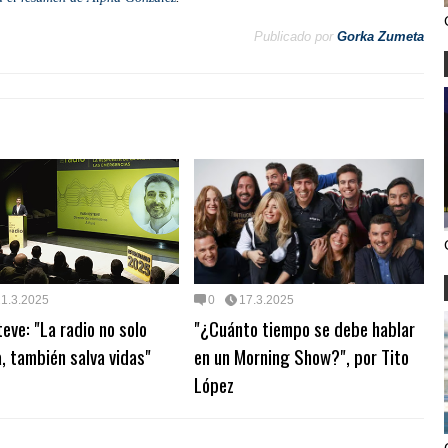
Publicado por
Gorka Zumeta
21.3.2025
0
17.3.2025
teve: "La radio no solo
"¿Cuánto tiempo se debe hablar
, también salva vidas"
en un Morning Show?", por Tito
López