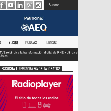
S
#LRQQ
PODCAST
LIBROS
igital de RNE y blinda el futuro de Radio 3 y Radio
Paco Aura, nuevo p
FORTA
ESCUCHA TU EMISORA FAVORITA ¡GRATIS!