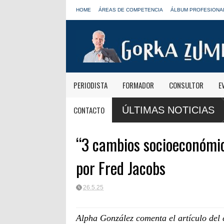
HOME
ÁREAS DE COMPETENCIA
ÁLBUM PROFESIONA
PERIODISTA
FORMADOR
CONSULTOR
E
ero: "El viaje mereció
José Antonio Abellán, Juanma Ortega, Yolanda 
CONTACTO
ÚLTIMAS NOTICIAS
LOS40
“3 cambios socioeconómic
por Fred Jacobs
26.5.25
Alpha González comenta el artículo del