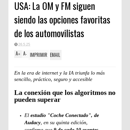
USA: La OM y FM siguen
siendo las opciones favoritas
de los automovilistas
26.5.25
A
A
IMPRIMIR
EMAIL
+
-
En la era de internet y la IA triunfa lo más
sencillo, práctico, seguro y accesible
La conexión que los algoritmos no
pueden superar
El
estudio "Coche Conectado", de
Audacy
, en su quinta edición,
confirma que
9 de cada 10 oyentes